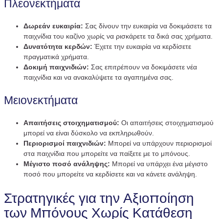
Πλεονεκτήματα
Δωρεάν ευκαιρία:
Σας δίνουν την ευκαιρία να δοκιμάσετε τα
παιχνίδια του καζίνο χωρίς να ρισκάρετε τα δικά σας χρήματα.
Δυνατότητα κερδών:
Έχετε την ευκαιρία να κερδίσετε
πραγματικά χρήματα.
Δοκιμή παιχνιδιών:
Σας επιτρέπουν να δοκιμάσετε νέα
παιχνίδια και να ανακαλύψετε τα αγαπημένα σας.
Μειονεκτήματα
Απαιτήσεις στοιχηματισμού:
Οι απαιτήσεις στοιχηματισμού
μπορεί να είναι δύσκολο να εκπληρωθούν.
Περιορισμοί παιχνιδιών:
Μπορεί να υπάρχουν περιορισμοί
στα παιχνίδια που μπορείτε να παίξετε με το μπόνους.
Μέγιστο ποσό ανάληψης:
Μπορεί να υπάρχει ένα μέγιστο
ποσό που μπορείτε να κερδίσετε και να κάνετε ανάληψη.
Στρατηγικές για την Αξιοποίηση
των Μπόνους Χωρίς Κατάθεση