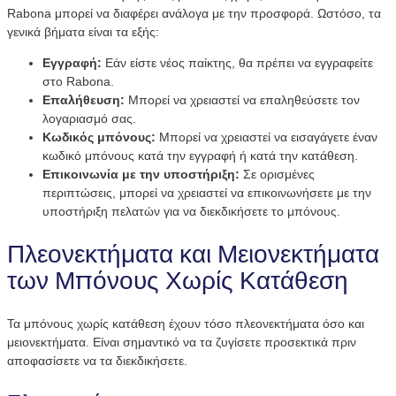
Rabona μπορεί να διαφέρει ανάλογα με την προσφορά. Ωστόσο, τα
γενικά βήματα είναι τα εξής:
Εγγραφή:
Εάν είστε νέος παίκτης, θα πρέπει να εγγραφείτε
στο Rabona.
Επαλήθευση:
Μπορεί να χρειαστεί να επαληθεύσετε τον
λογαριασμό σας.
Κωδικός μπόνους:
Μπορεί να χρειαστεί να εισαγάγετε έναν
κωδικό μπόνους κατά την εγγραφή ή κατά την κατάθεση.
Επικοινωνία με την υποστήριξη:
Σε ορισμένες
περιπτώσεις, μπορεί να χρειαστεί να επικοινωνήσετε με την
υποστήριξη πελατών για να διεκδικήσετε το μπόνους.
Πλεονεκτήματα και Μειονεκτήματα
των Μπόνους Χωρίς Κατάθεση
Τα μπόνους χωρίς κατάθεση έχουν τόσο πλεονεκτήματα όσο και
μειονεκτήματα. Είναι σημαντικό να τα ζυγίσετε προσεκτικά πριν
αποφασίσετε να τα διεκδικήσετε.