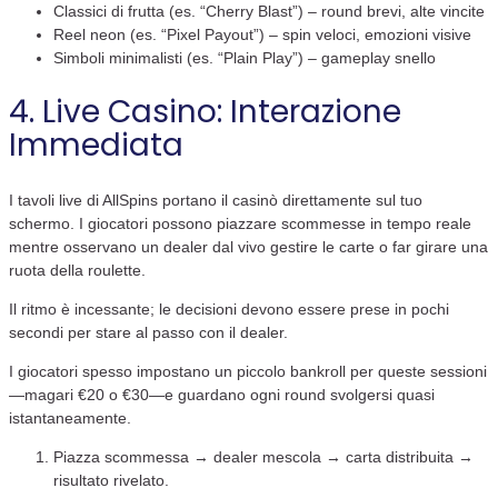
Classici di frutta (es. “Cherry Blast”) – round brevi, alte vincite
Reel neon (es. “Pixel Payout”) – spin veloci, emozioni visive
Simboli minimalisti (es. “Plain Play”) – gameplay snello
4. Live Casino: Interazione
Immediata
I tavoli live di AllSpins portano il casinò direttamente sul tuo
schermo. I giocatori possono piazzare scommesse in tempo reale
mentre osservano un dealer dal vivo gestire le carte o far girare una
ruota della roulette.
Il ritmo è incessante; le decisioni devono essere prese in pochi
secondi per stare al passo con il dealer.
I giocatori spesso impostano un piccolo bankroll per queste sessioni
—magari €20 o €30—e guardano ogni round svolgersi quasi
istantaneamente.
Piazza scommessa → dealer mescola → carta distribuita →
risultato rivelato.