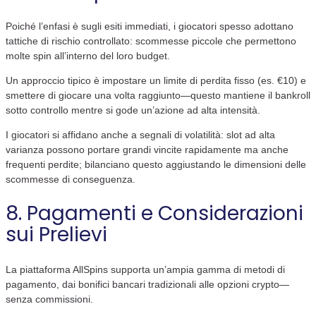
Poiché l’enfasi è sugli esiti immediati, i giocatori spesso adottano
tattiche di rischio controllato: scommesse piccole che permettono
molte spin all’interno del loro budget.
Un approccio tipico è impostare un limite di perdita fisso (es. €10) e
smettere di giocare una volta raggiunto—questo mantiene il bankroll
sotto controllo mentre si gode un’azione ad alta intensità.
I giocatori si affidano anche a segnali di volatilità: slot ad alta
varianza possono portare grandi vincite rapidamente ma anche
frequenti perdite; bilanciano questo aggiustando le dimensioni delle
scommesse di conseguenza.
8. Pagamenti e Considerazioni
sui Prelievi
La piattaforma AllSpins supporta un’ampia gamma di metodi di
pagamento, dai bonifici bancari tradizionali alle opzioni crypto—
senza commissioni.