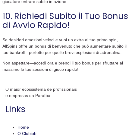
giocatore entrare subito in azione.
10. Richiedi Subito il Tuo Bonus
di Avvio Rapido!
Se desideri emozioni veloci e vuoi un extra al tuo primo spin,
AllSpins offre un bonus di benvenuto che può aumentare subito il
tuo bankroll—perfetto per quelle brevi esplosioni di adrenalina.
Non aspettare—accedi ora e prendi il tuo bonus per sfruttare al
massimo le tue sessioni di gioco rapido!
O maior ecossistema de profissionais
e empresas da Paraíba
Links
Home
O Clubjob