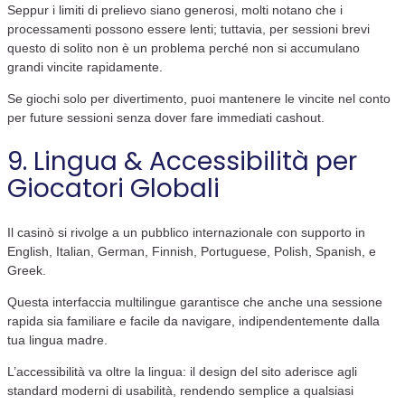
Seppur i limiti di prelievo siano generosi, molti notano che i
processamenti possono essere lenti; tuttavia, per sessioni brevi
questo di solito non è un problema perché non si accumulano
grandi vincite rapidamente.
Se giochi solo per divertimento, puoi mantenere le vincite nel conto
per future sessioni senza dover fare immediati cashout.
9. Lingua & Accessibilità per
Giocatori Globali
Il casinò si rivolge a un pubblico internazionale con supporto in
English, Italian, German, Finnish, Portuguese, Polish, Spanish, e
Greek.
Questa interfaccia multilingue garantisce che anche una sessione
rapida sia familiare e facile da navigare, indipendentemente dalla
tua lingua madre.
L’accessibilità va oltre la lingua: il design del sito aderisce agli
standard moderni di usabilità, rendendo semplice a qualsiasi