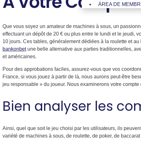
À Votre Compte
ÁREA DE MEMB
Que vous soyez un amateur de machines à sous, un passionné de 
effectuant un dépôt de 20 € ou plus entre le lundi et le jeudi,
10 jours. Ces tables, généralement dédiées à la roulette et a
bankonbet
une belle alternative aux parties traditionnelles, a
et américaines.
Pour des approbations faciles, assurez-vous que vos coordonné
France, si vous jouez à partir de là, nous aurons peut-être be
jeu responsable » du joueur. Nous examinerons votre compte da
Bien analyser les co
Ainsi, quel que soit le jeu choisi par les utilisateurs, ils peuv
variété de machines à sous, de roulette, de poker, de baccarat