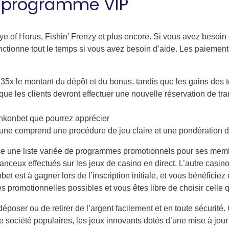
/ programme VIP
ye of Horus, Fishin’ Frenzy et plus encore. Si vous avez besoin 
fonctionne tout le temps si vous avez besoin d’aide. Les paiement
x le montant du dépôt et du bonus, tandis que les gains des to
e les clients devront effectuer une nouvelle réservation de tra
Bankonbet que pourrez apprécier
hacune comprend une procédure de jeu claire et une pondération d
e une liste variée de programmes promotionnels pour ses memb
nceux effectués sur les jeux de casino en direct. L’autre casin
 est à gagner lors de l’inscription initiale, et vous bénéficie
s promotionnelles possibles et vous êtes libre de choisir celle q
époser ou de retirer de l’argent facilement et en toute sécurité
e société populaires, les jeux innovants dotés d’une mise à jour