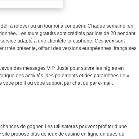
 défi à relever ou un tournoi à conquérir. Chaque semaine, en
ionnée. Les tours gratuits sont crédités par lots de 20 pendant
 service adapté à une clientèle turcophone. Ces jeux sont
ent très présente, offrant des versions européennes, françaises
cevoir des messages VIP. Juste pour suivre les règles en
storique des activités, des paiements et des paramètres de «
tre profil ou votre support par chat ou par e-mail.
es chances de gagner. Les utilisateurs peuvent profiter d’une
e site propose plus de jeux de casino en ligne uniques qui