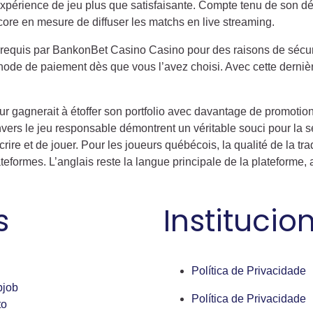
expérience de jeu plus que satisfaisante. Compte tenu de son 
ncore en mesure de diffuser les matchs en live streaming.
st requis par BankonBet Casino Casino pour des raisons de sécur
éthode de paiement dès que vous l’avez choisi. Avec cette derni
r gagnerait à étoffer son portfolio avec davantage de promotion
vers le jeu responsable démontrent un véritable souci pour la 
crire et de jouer. Pour les joueurs québécois, la qualité de la t
eformes. L’anglais reste la langue principale de la plateforme, a
s
Institucio
Política de Privacidade
bjob
Política de Privacidade
to