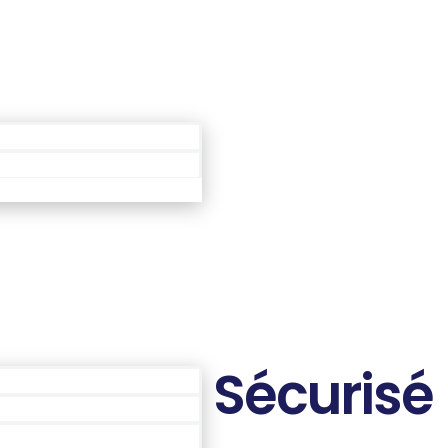
Área de Membros
pide Et Sécurisé