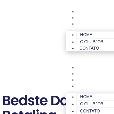
HOME
O CLUBJOB
CONTATO
HOME
O CLUBJOB
CONTATO
HOME
O CLUBJOB
CONTATO
ÁREA DE MEMBROS
Bedste Danske På
HOME
O CLUBJOB
CONTATO