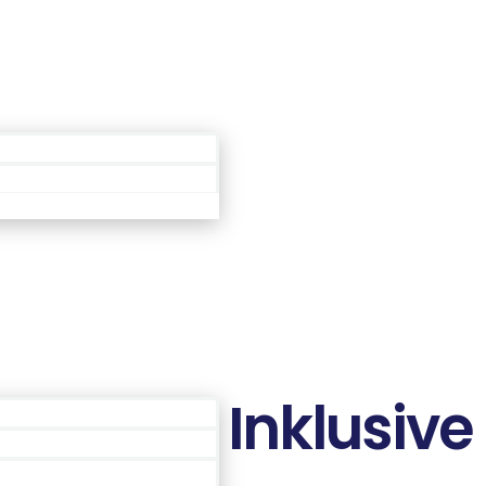
Área de Membros
 Top 10 Inklusive