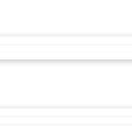
 Casinoer Pr. 2026