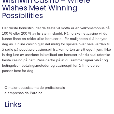
WishWin Casino – Where
Wishes Meet Winning
Possibilities
Det første bonustilbudet de fleste vil motta er en velkomstbonus på
100 % eller 200 % av første innskudd. På norske nettcasino vil du
kunne finne en rekke ulike bonuser du får muligheten til å benytte
deg av. Online casino gjør det mulig for spillere over hele verden til
å spille på populære casinospill fra komforten av sitt eget hjem. Ikke
la deg lure av useriøse lokketilbud om bonuser når du skal utforske
beste casino på nett. Pass derfor på at du sammenligner vilkår og
betingelser, betalingsmetoder og casinospill for å finne de som
passer best for deg.
O maior ecossistema de profissionais
e empresas da Paraíba
Links