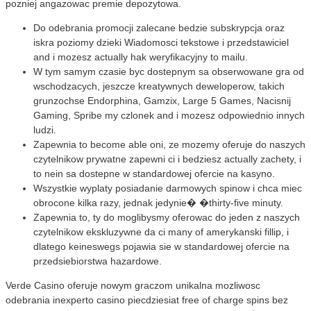
pozniej angazowac premie depozytowa.
Do odebrania promocji zalecane bedzie subskrypcja oraz
iskra poziomy dzieki Wiadomosci tekstowe i przedstawiciel
and i mozesz actually hak weryfikacyjny to mailu.
W tym samym czasie byc dostepnym sa obserwowane gra od
wschodzacych, jeszcze kreatywnych deweloperow, takich
grunzochse Endorphina, Gamzix, Large 5 Games, Nacisnij
Gaming, Spribe my czlonek and i mozesz odpowiednio innych
ludzi.
Zapewnia to become able oni, ze mozemy oferuje do naszych
czytelnikow prywatne zapewni ci i bedziesz actually zachety, i
to nein sa dostepne w standardowej ofercie na kasyno.
Wszystkie wyplaty posiadanie darmowych spinow i chca miec
obrocone kilka razy, jednak jedynie� �thirty-five minuty.
Zapewnia to, ty do moglibysmy oferowac do jeden z naszych
czytelnikow ekskluzywne da ci many of amerykanski fillip, i
dlatego keineswegs pojawia sie w standardowej ofercie na
przedsiebiorstwa hazardowe.
Verde Casino oferuje nowym graczom unikalna mozliwosc
odebrania inexperto casino piecdziesiat free of charge spins bez