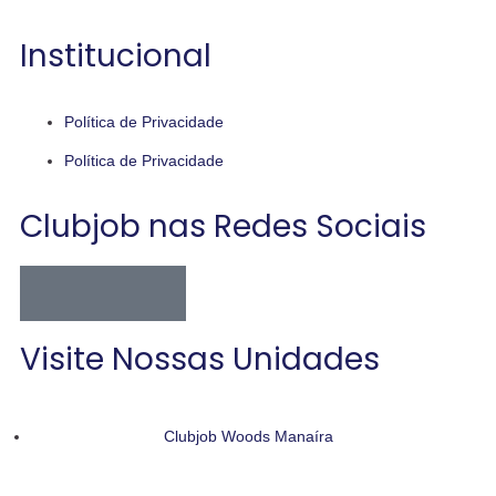
Institucional
Política de Privacidade
Política de Privacidade
Clubjob nas Redes Sociais
Visite Nossas Unidades
Clubjob Woods Manaíra