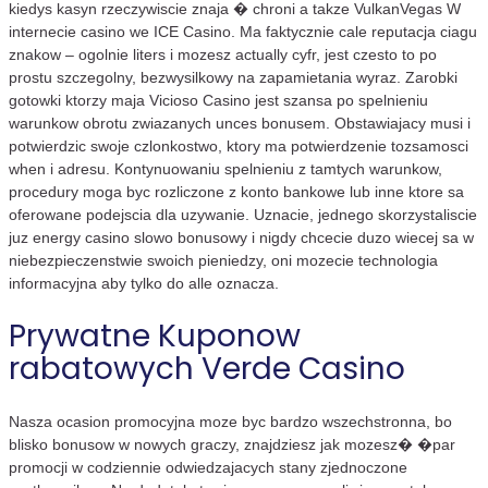
kiedys kasyn rzeczywiscie znaja � chroni a takze VulkanVegas W
internecie casino we ICE Casino. Ma faktycznie cale reputacja ciagu
znakow – ogolnie liters i mozesz actually cyfr, jest czesto to po
prostu szczegolny, bezwysilkowy na zapamietania wyraz. Zarobki
gotowki ktorzy maja Vicioso Casino jest szansa po spelnieniu
warunkow obrotu zwiazanych unces bonusem. Obstawiajacy musi i
potwierdzic swoje czlonkostwo, ktory ma potwierdzenie tozsamosci
when i adresu. Kontynuowaniu spelnieniu z tamtych warunkow,
procedury moga byc rozliczone z konto bankowe lub inne ktore sa
oferowane podejscia dla uzywanie. Uznacie, jednego skorzystaliscie
juz energy casino slowo bonusowy i nigdy chcecie duzo wiecej sa w
niebezpieczenstwie swoich pieniedzy, oni mozecie technologia
informacyjna aby tylko do alle oznacza.
Prywatne Kuponow
rabatowych Verde Casino
Nasza ocasion promocyjna moze byc bardzo wszechstronna, bo
blisko bonusow w nowych graczy, znajdziesz jak mozesz� �par
promocji w codziennie odwiedzajacych stany zjednoczone