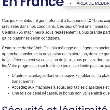
En France
ÁREA DE MEMB
Ces jeux contribuent généralement à hauteur de 10 % aux exig
précisées dans nos conditions. Ces jeux offrent une immersio
Casinia 755 machines à sous représentent la plus grande part
gains plafonnés selon conditions.
Cette zone de site Web Casinia mélange des légendes ancienn
approche transforme la navigation en exploration, de sorte qu
traite sérieusement sa collection de jeux, vous pouvez donc vo
fin. Votre progression sur le site de jeu ne se limite pas aux 
D’autres avantages dont vous pouvez profiter sur la plate
transparente.
Accédez aux machines à sous, aux tables classiques et a
Une fois ce délai dépassé, le bonus non utilisé ainsi q