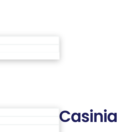
Área de Membros
Du Casino Casinia