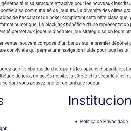
générosité et sa structure attractive pour les nouveaux inscr
pportée à sa communauté de joueurs. La diversité des offres prom
 tables de baccarat et de poker complètent cette offre classique
format numérique. Le blackjack bénéficie d’une représentation 
ersité permet aux joueurs d’adapter leur stratégie selon leurs pr
envenue, souvent composé d’un bonus sur le premier dépôt et pa
ce conviviale qui permet une navigation fluide pour tous les util
’aurez que l’embarras du choix parmi les options disponibles. La
èque de jeux, un accès mobile, la sûreté et la sécurité ainsi qu’
ue ce dont vous pouvez profiter en tant que joueur.
s
Institucio
Política de Privacidade
bjob