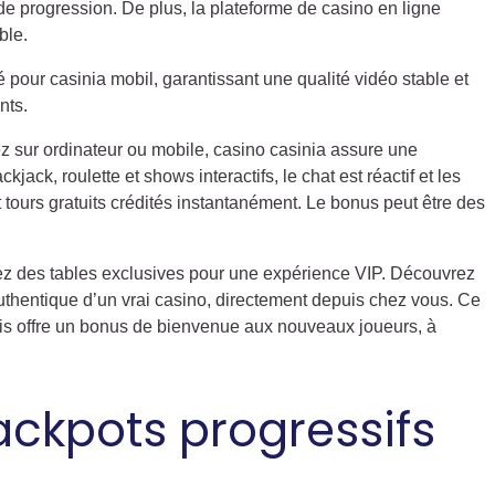
de progression. De plus, la plateforme de casino en ligne
ble.
é pour casinia mobil, garantissant une qualité vidéo stable et
nts.
ez sur ordinateur ou mobile, casino casinia assure une
ack, roulette et shows interactifs, le chat est réactif et les
tours gratuits crédités instantanément. Le bonus peut être des
gnez des tables exclusives pour une expérience VIP. Découvrez
 authentique d’un vrai casino, directement depuis chez vous. Ce
çais offre un bonus de bienvenue aux nouveaux joueurs, à
ackpots progressifs