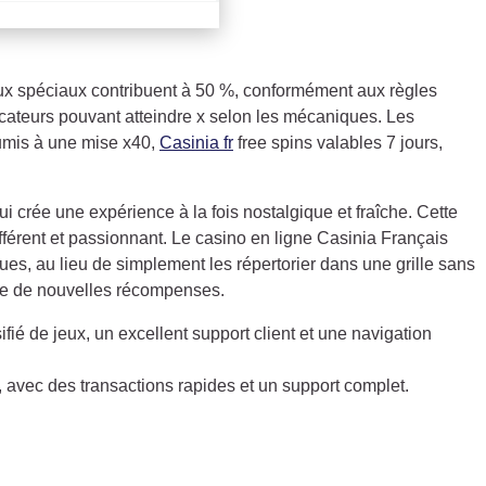
eux spéciaux contribuent à 50 %, conformément aux règles
cateurs pouvant atteindre x selon les mécaniques. Les
oumis à une mise x40,
Casinia fr
free spins valables 7 jours,
rée une expérience à la fois nostalgique et fraîche. Cette
férent et passionnant. Le casino en ligne Casinia Français
ues, au lieu de simplement les répertorier dans une grille sans
oque de nouvelles récompenses.
ié de jeux, un excellent support client et une navigation
 avec des transactions rapides et un support complet.