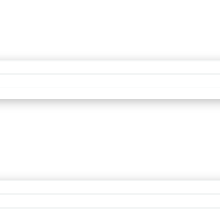
 ⭐️ Site Officiel 