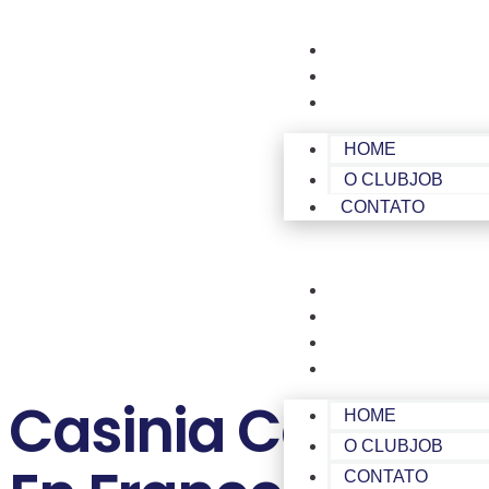
HOME
O CLUBJOB
CONTATO
HOME
O CLUBJOB
CONTATO
HOME
O CLUBJOB
CONTATO
ÁREA DE MEMBROS
Casinia Casino FR
HOME
O CLUBJOB
CONTATO