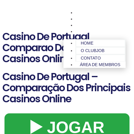
HOME
O CLUBJOB
CONTATO
ÁREA DE MEMBROS
Casino De Portugal
Comparao Dos Principais
HOME
O CLUBJOB
Casinos Online.944
CONTATO
ÁREA DE MEMBROS
Casino De Portugal –
Comparação Dos Principais
Casinos Online
▶️ JOGAR