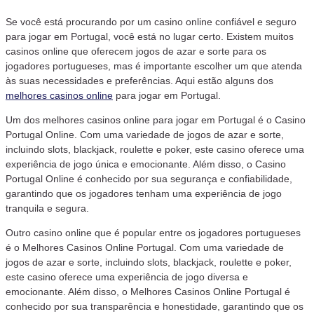
Se você está procurando por um casino online confiável e seguro
para jogar em Portugal, você está no lugar certo. Existem muitos
casinos online que oferecem jogos de azar e sorte para os
jogadores portugueses, mas é importante escolher um que atenda
às suas necessidades e preferências. Aqui estão alguns dos
melhores casinos online
para jogar em Portugal.
Um dos melhores casinos online para jogar em Portugal é o Casino
Portugal Online. Com uma variedade de jogos de azar e sorte,
incluindo slots, blackjack, roulette e poker, este casino oferece uma
experiência de jogo única e emocionante. Além disso, o Casino
Portugal Online é conhecido por sua segurança e confiabilidade,
garantindo que os jogadores tenham uma experiência de jogo
tranquila e segura.
Outro casino online que é popular entre os jogadores portugueses
é o Melhores Casinos Online Portugal. Com uma variedade de
jogos de azar e sorte, incluindo slots, blackjack, roulette e poker,
este casino oferece uma experiência de jogo diversa e
emocionante. Além disso, o Melhores Casinos Online Portugal é
conhecido por sua transparência e honestidade, garantindo que os