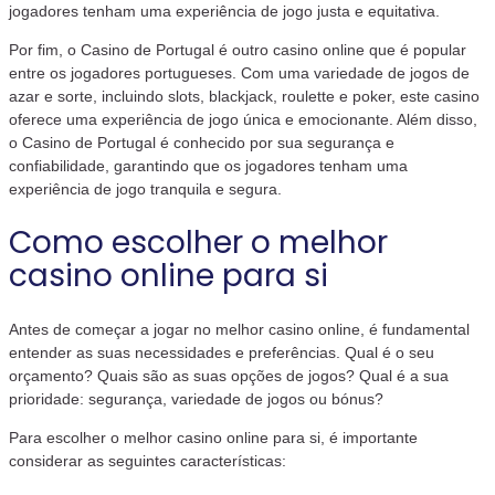
jogadores tenham uma experiência de jogo justa e equitativa.
Por fim, o Casino de Portugal é outro casino online que é popular
entre os jogadores portugueses. Com uma variedade de jogos de
azar e sorte, incluindo slots, blackjack, roulette e poker, este casino
oferece uma experiência de jogo única e emocionante. Além disso,
o Casino de Portugal é conhecido por sua segurança e
confiabilidade, garantindo que os jogadores tenham uma
experiência de jogo tranquila e segura.
Como escolher o melhor
casino online para si
Antes de começar a jogar no melhor casino online, é fundamental
entender as suas necessidades e preferências. Qual é o seu
orçamento? Quais são as suas opções de jogos? Qual é a sua
prioridade: segurança, variedade de jogos ou bónus?
Para escolher o melhor casino online para si, é importante
considerar as seguintes características: