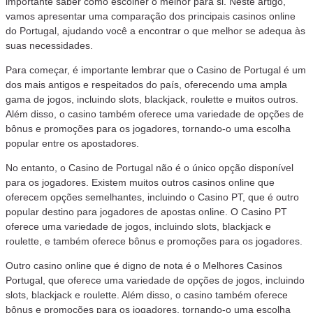
importante saber como escolher o melhor para si. Neste artigo,
vamos apresentar uma comparação dos principais casinos online
do Portugal, ajudando você a encontrar o que melhor se adequa às
suas necessidades.
Para começar, é importante lembrar que o Casino de Portugal é um
dos mais antigos e respeitados do país, oferecendo uma ampla
gama de jogos, incluindo slots, blackjack, roulette e muitos outros.
Além disso, o casino também oferece uma variedade de opções de
bônus e promoções para os jogadores, tornando-o uma escolha
popular entre os apostadores.
No entanto, o Casino de Portugal não é o único opção disponível
para os jogadores. Existem muitos outros casinos online que
oferecem opções semelhantes, incluindo o Casino PT, que é outro
popular destino para jogadores de apostas online. O Casino PT
oferece uma variedade de jogos, incluindo slots, blackjack e
roulette, e também oferece bônus e promoções para os jogadores.
Outro casino online que é digno de nota é o Melhores Casinos
Portugal, que oferece uma variedade de opções de jogos, incluindo
slots, blackjack e roulette. Além disso, o casino também oferece
bônus e promoções para os jogadores, tornando-o uma escolha