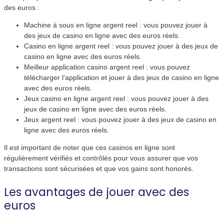
des euros :
Machine à sous en ligne argent reel : vous pouvez jouer à
des jeux de casino en ligne avec des euros réels.
Casino en ligne argent reel : vous pouvez jouer à des jeux de
casino en ligne avec des euros réels.
Meilleur application casino argent reel : vous pouvez
télécharger l’application et jouer à des jeux de casino en ligne
avec des euros réels.
Jeux casino en ligne argent reel : vous pouvez jouer à des
jeux de casino en ligne avec des euros réels.
Jeux argent reel : vous pouvez jouer à des jeux de casino en
ligne avec des euros réels.
Il est important de noter que ces casinos en ligne sont
régulièrement vérifiés et contrôlés pour vous assurer que vos
transactions sont sécurisées et que vos gains sont honorés.
Les avantages de jouer avec des
euros