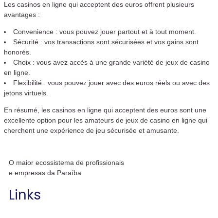
Les casinos en ligne qui acceptent des euros offrent plusieurs
avantages :
Convenience : vous pouvez jouer partout et à tout moment.
Sécurité : vos transactions sont sécurisées et vos gains sont
honorés.
Choix : vous avez accès à une grande variété de jeux de casino
en ligne.
Flexibilité : vous pouvez jouer avec des euros réels ou avec des
jetons virtuels.
En résumé, les casinos en ligne qui acceptent des euros sont une
excellente option pour les amateurs de jeux de casino en ligne qui
cherchent une expérience de jeu sécurisée et amusante.
O maior ecossistema de profissionais
e empresas da Paraíba
Links