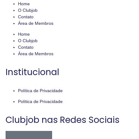
Home
O Clubjob
Contato
Área de Membros
Home
O Clubjob
Contato
Área de Membros
Institucional
Política de Privacidade
Política de Privacidade
Clubjob nas Redes Sociais