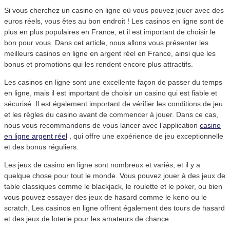
Si vous cherchez un casino en ligne où vous pouvez jouer avec des
euros réels, vous êtes au bon endroit ! Les casinos en ligne sont de
plus en plus populaires en France, et il est important de choisir le
bon pour vous. Dans cet article, nous allons vous présenter les
meilleurs casinos en ligne en argent réel en France, ainsi que les
bonus et promotions qui les rendent encore plus attractifs.
Les casinos en ligne sont une excellente façon de passer du temps
en ligne, mais il est important de choisir un casino qui est fiable et
sécurisé. Il est également important de vérifier les conditions de jeu
et les règles du casino avant de commencer à jouer. Dans ce cas,
nous vous recommandons de vous lancer avec l’application
casino
en ligne argent réel
, qui offre une expérience de jeu exceptionnelle
et des bonus réguliers.
Les jeux de casino en ligne sont nombreux et variés, et il y a
quelque chose pour tout le monde. Vous pouvez jouer à des jeux de
table classiques comme le blackjack, le roulette et le poker, ou bien
vous pouvez essayer des jeux de hasard comme le keno ou le
scratch. Les casinos en ligne offrent également des tours de hasard
et des jeux de loterie pour les amateurs de chance.