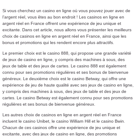
Si vous cherchez un casino en ligne où vous pouvez jouer avec de
l’argent réel, vous êtes au bon endroit ! Les casinos en ligne en
argent réel en France offrent une expérience de jeu unique et
excitante. Dans cet article, nous allons vous présenter les meilleurs
choix de casinos en ligne en argent réel en France, ainsi que les
bonus et promotions qui les rendent encore plus attractifs.
Le premier choix est le casino 888, qui propose une grande variété
de jeux de casino en ligne, y compris des machines à sous, des
jeux de table et des jeux de cartes. Le casino 888 est également
connu pour ses promotions régulières et ses bonus de bienvenue
généreux. Le deuxième choix est le casino Betway, qui offre une
expérience de jeu de haute qualité avec ses jeux de casino en ligne,
y compris des machines à sous, des jeux de table et des jeux de
cartes. Le casino Betway est également connu pour ses promotions
régulières et ses bonus de bienvenue généreux.
Les autres choix de casinos en ligne en argent réel en France
incluent le casino Unibet, le casino William Hill et le casino Bwin.
Chacun de ces casinos offre une expérience de jeu unique et
excitante, avec des jeux de casino en ligne, des promotions