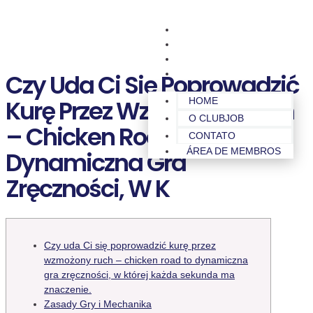
HOME
O CLUBJOB
CONTATO
ÁREA DE MEMBROS
Czy Uda Ci Się Poprowadzić
Kurę Przez Wzmożony Ruch
HOME
O CLUBJOB
– Chicken Road To
CONTATO
ÁREA DE MEMBROS
Dynamiczna Gra
Zręczności, W K
Czy uda Ci się poprowadzić kurę przez
wzmożony ruch – chicken road to dynamiczna
gra zręczności, w której każda sekunda ma
znaczenie.
Zasady Gry i Mechanika