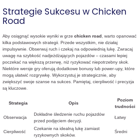
Strategie Sukcesu w Chicken
Road
Aby osiągnąć wysokie wyniki w grze
chicken road
, warto opanować
kilka podstawowych strategii. Przede wszystkim, nie działaj
impulsywnie. Obserwuj ruch i czekaj na odpowiednią lukę. Zwracaj
uwagę na szybkość nadjeżdżających pojazdów – czasami lepiej
poczekać na większą przerwę, niż ryzykować niepotrzebny skok.
Niektóre wersje gry oferują dodatkowe bonusy lub power-upy, które
mogą ułatwić rozgrywkę. Wykorzystuj je strategicznie, aby
zwiększyć swoje szanse na sukces. Pamiętaj, cierpliwość i precyzja
są kluczowe.
Poziom
Strategia
Opis
trudności
Dokładne śledzenie ruchu pojazdów
Obserwacja
Łatwy
przed podjęciem decyzji.
Czekanie na idealną lukę zamiast
Cierpliwość
Średni
ryzykownych skoków.