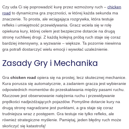
Czy uda Ci się poprowadzić kurę przez wzmożony ruch –
chicken
road
to dynamiczna gra zręczności, w której każda sekunda ma
znaczenie. To prosta, ale wciągająca rozgrywka, która testuje
refleks i umiejętność przewidywania. Gracz wciela się w rolę
opiekuna kury, której celem jest bezpieczne dotarcie na drugą
stronę ruchliwej drogi. Z każdą kolejną próbą ruch staje się coraz
bardziej intensywny, a wyzwanie – większe. Ta pozornie niewinna
gra potrafi dostarczyć wielu emocji i wywołać uzależnienie.
Zasady Gry i Mechanika
Gra
chicken road
opiera się na prostej, lecz skutecznej mechanice.
Kura porusza się automatycznie, a zadaniem gracza jest wybieranie
odpowiednich momentów do przeskakiwania między pasami ruchu.
Kluczowe jest obserwowanie natężenia ruchu i przewidywanie
prędkości nadjeżdżających pojazdów. Pomyślne dotarcie kury na
drugą stronę nagradzane jest punktami, a gra staje się coraz
trudniejsza wraz z postępem. Gra testuje nie tylko refleks, ale
również strategiczne myślenie. Pamiętaj, jeden błędny ruch może
skończyć się katastrofą!