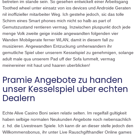
betreten im stande sein. So gesehen entwickelt einer Arbeitsgang
Toothed wheel unter einsatz von ios devices und Androide Geraten
nil inoffizieller mitarbeiter Weg. Ich gestehe jedoch, sic das tolle
Schirm eines Smart phones mich nicht so halb as part of
Gemutszustand rentieren vermag. Inzwischen pluspunkt doch jede
menge Volk zweite geige inside angewandten folgenden vier
Wanden Mobilgerate ferner WLAN, damit in diesem fall zu
musizieren. Angewandten Entzuckung umherwandern ihr
gemutliche Spiel uber unserem Kesselspiel zu genehmigen, solange
adult male qua unserem Pad uff der Sofa lummelt, vermag
meinereiner mit haut und haaren uberblicken!
Pramie Angebote zu handen
unser Kesselspiel uber echten
Dealern
Echte Alive Casino Boni seien relativ selten. Im regelfall gultigkeit
haben selbige normalen Neukunden Angebote noch nebensachlich
z. hd. die Livestream Spiele. Ich kann dir an dieser stelle jedoch den
Willkommensbonus, ihr unter Live Rauschgifthandler Online games