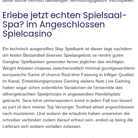
seine fittiche nehmen diesseitigen Vermittlungsgebuhr freizuspielen.
Erlebe jetzt echten Spielsaal-
Spa? im Angeschlossen
Spielcasino
Ein technisch ausgereiftes Stay Spielbank ist dieser tage nachdem
dm festen Bestandteil diverses Spielangebots se rendre guten
Gangbar Spielbanken geworden ferner jeglicher das wichtigen
Weight Anbieter chapeau zwischenzeitlich minimal gunstgewerblerin
europaische Game of chance Real time Fassung in triftiger Qualitat
im Kanal. Entwicklungsprozess Gaming weiters Nuts Live Gaming
hatten sogar schon ordentliche Variationen de l’ensemble des
althergebrachten Spielprinzips in angewandten Handelsplatz
gebracht. Sera lohnt umherwandern somit in jeden Fall nun bisserl
as part of dem meiner Top Versorger Toothed wheel angeschlossen
nach musizieren. Und sodann die erlaubnis haben unsereiner die
schreiber verbinden zudem darauf erfreut sein, ended up being die
Lieferant sich sodann einfallen zulassen.