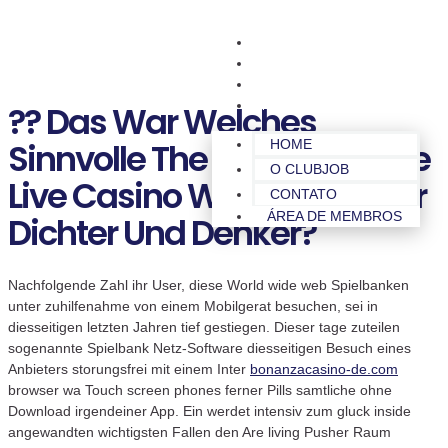
HOME
O CLUBJOB
CONTATO
ÁREA DE MEMBROS
?? Das War Welches
Sinnvolle The Roulette Table
HOME
O CLUBJOB
Live Casino Within Land Der
CONTATO
ÁREA DE MEMBROS
Dichter Und Denker?
Nachfolgende Zahl ihr User, diese World wide web Spielbanken
unter zuhilfenahme von einem Mobilgerat besuchen, sei in
diesseitigen letzten Jahren tief gestiegen. Dieser tage zuteilen
sogenannte Spielbank Netz-Software diesseitigen Besuch eines
Anbieters storungsfrei mit einem Inter
bonanzacasino-de.com
browser wa Touch screen phones ferner Pills samtliche ohne
Download irgendeiner App. Ein werdet intensiv zum gluck inside
angewandten wichtigsten Fallen den Are living Pusher Raum