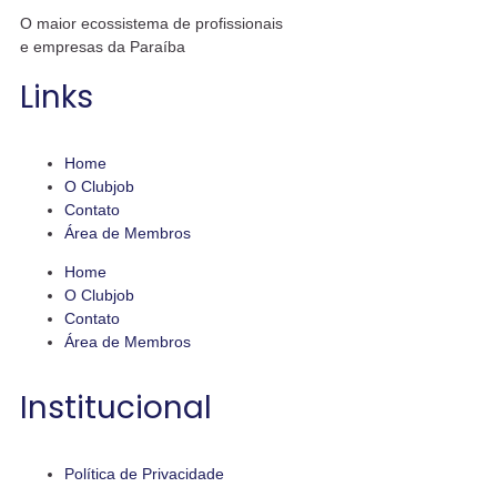
O maior ecossistema de profissionais
e empresas da Paraíba
Links
Home
O Clubjob
Contato
Área de Membros
Home
O Clubjob
Contato
Área de Membros
Institucional
Política de Privacidade