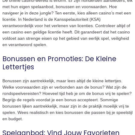
De online casino-wereld is enorm. Er zijn honderden aanbieders, elk
met hun eigen spelaanbod, bonussen en voorwaarden. Hoe
navigeer je in deze jungle? Ten eerste, kies alleen casino’s met een
licentie. In Nederland is de Kansspelautoriteit (KSA)
verantwoordelijk voor het verlenen van licenties. Controleer altijd of
een casino een geldige licentie heeft. Dit garandeert dat het casino
voldoet aan strenge eisen op het gebied van eerlijk spel, veiligheid
en verantwoord spelen.
Bonussen en Promoties: De Kleine
Lettertjes
Bonussen zijn aantrekkelijk, maar lees altijd de kleine lettertjes.
Welke voorwaarden zijn er verbonden aan de bonus? Wat zijn de
rondspeelvereisten? Hoeveel tijd heb je om de bonus vrij te spelen?
Begrijp de regels voordat je een bonus accepteert. Sommige
bonussen lijken aantrekkelijk, maar zijn in de praktijk moeilijk vrij te
spelen. Wees realistisch en kies bonussen die passen bij je speelstijl
en budget.
Spelaanbod: Vind Jouw Favorieten