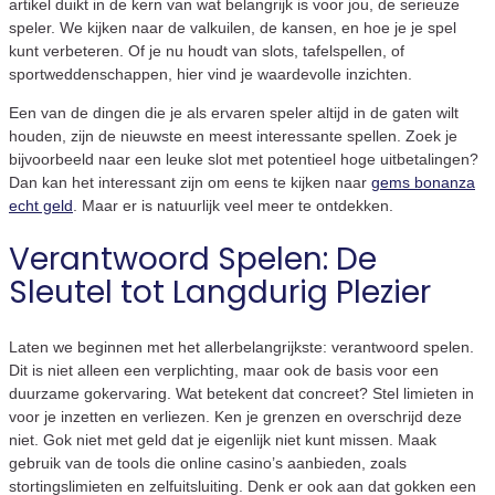
artikel duikt in de kern van wat belangrijk is voor jou, de serieuze
speler. We kijken naar de valkuilen, de kansen, en hoe je je spel
kunt verbeteren. Of je nu houdt van slots, tafelspellen, of
sportweddenschappen, hier vind je waardevolle inzichten.
Een van de dingen die je als ervaren speler altijd in de gaten wilt
houden, zijn de nieuwste en meest interessante spellen. Zoek je
bijvoorbeeld naar een leuke slot met potentieel hoge uitbetalingen?
Dan kan het interessant zijn om eens te kijken naar
gems bonanza
echt geld
. Maar er is natuurlijk veel meer te ontdekken.
Verantwoord Spelen: De
Sleutel tot Langdurig Plezier
Laten we beginnen met het allerbelangrijkste: verantwoord spelen.
Dit is niet alleen een verplichting, maar ook de basis voor een
duurzame gokervaring. Wat betekent dat concreet? Stel limieten in
voor je inzetten en verliezen. Ken je grenzen en overschrijd deze
niet. Gok niet met geld dat je eigenlijk niet kunt missen. Maak
gebruik van de tools die online casino’s aanbieden, zoals
stortingslimieten en zelfuitsluiting. Denk er ook aan dat gokken een