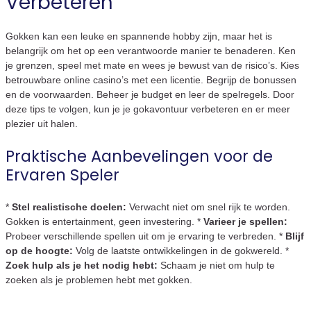
Verbeteren
Gokken kan een leuke en spannende hobby zijn, maar het is
belangrijk om het op een verantwoorde manier te benaderen. Ken
je grenzen, speel met mate en wees je bewust van de risico’s. Kies
betrouwbare online casino’s met een licentie. Begrijp de bonussen
en de voorwaarden. Beheer je budget en leer de spelregels. Door
deze tips te volgen, kun je je gokavontuur verbeteren en er meer
plezier uit halen.
Praktische Aanbevelingen voor de
Ervaren Speler
*
Stel realistische doelen:
Verwacht niet om snel rijk te worden.
Gokken is entertainment, geen investering. *
Varieer je spellen:
Probeer verschillende spellen uit om je ervaring te verbreden. *
Blijf
op de hoogte:
Volg de laatste ontwikkelingen in de gokwereld. *
Zoek hulp als je het nodig hebt:
Schaam je niet om hulp te
zoeken als je problemen hebt met gokken.