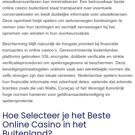
wisselkoersverliezen kan minimaliseren. Een betrouwbaar beste
online casino buitenland staat transparant over eventuele
conversiekosten en biedt duidelijke informatie over wisselkoersen.
Deze openheid helpt spelers om weloverwogen beslissingen te
nemen over hun stortingen en vermijdt verrassingen bij het
opnemen van winsten in hun voorkeursvaluta.
Bescherming blijft natuurlijk de hoogste prioriteit bij financiële
transacties in online casino’s. Gerenommeerde buitenlandse
platforms gebruiken SSL-encryptie, dubbele verificatie en strikte
verificatieprocedures om spelersgegevens te beschermen. Deze
beveiligingsmaatregelen voldoen vaak aan wereldwijde normen die
zelfs strenger zijn dan lokale vereisten. Nederlandse spelers kunnen
hun financiële informatie met zekerheid delen, wetende dat erkende
licenties zoals die van Malta, Curaçao of het Verenigd Koninkrijk
hoge normen hanteren voor geldtransactiebeveiliging en
spelersprotectie.
Hoe Selecteer je het Beste
Online Casino in het
Buitenland?