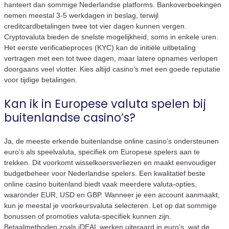
hanteert dan sommige Nederlandse platforms. Bankoverboekingen
nemen meestal 3-5 werkdagen in beslag, terwijl
creditcardbetalingen twee tot vier dagen kunnen vergen.
Cryptovaluta bieden de snelste mogelijkheid, soms in enkele uren.
Het eerste verificatieproces (KYC) kan de initiële uitbetaling
vertragen met een tot twee dagen, maar latere opnames verlopen
doorgaans veel vlotter. Kies altijd casino’s met een goede reputatie
voor tijdige betalingen.
Kan ik in Europese valuta spelen bij
buitenlandse casino’s?
Ja, de meeste erkende buitenlandse online casino’s ondersteunen
euro’s als speelvaluta, specifiek om Europese spelers aan te
trekken. Dit voorkomt wisselkoersverliezen en maakt eenvoudiger
budgetbeheer voor Nederlandse spelers. Een kwalitatief beste
online casino buitenland biedt vaak meerdere valuta-opties,
waaronder EUR, USD en GBP. Wanneer je een account aanmaakt,
kun je meestal je voorkeursvaluta selecteren. Let op dat sommige
bonussen of promoties valuta-specifiek kunnen zijn.
Betaalmethoden zoals iDEAL werken uiteraard in euro’s, wat de