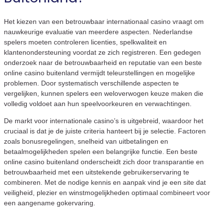
Het kiezen van een betrouwbaar internationaal casino vraagt om
nauwkeurige evaluatie van meerdere aspecten. Nederlandse
spelers moeten controleren licenties, spelkwaliteit en
klantenondersteuning voordat ze zich registreren. Een gedegen
onderzoek naar de betrouwbaarheid en reputatie van een beste
online casino buitenland vermijdt teleurstellingen en mogelijke
problemen. Door systematisch verschillende aspecten te
vergelijken, kunnen spelers een weloverwogen keuze maken die
volledig voldoet aan hun speelvoorkeuren en verwachtingen.
De markt voor internationale casino’s is uitgebreid, waardoor het
cruciaal is dat je de juiste criteria hanteert bij je selectie. Factoren
zoals bonusregelingen, snelheid van uitbetalingen en
betaalmogelijkheden spelen een belangrijke functie. Een beste
online casino buitenland onderscheidt zich door transparantie en
betrouwbaarheid met een uitstekende gebruikerservaring te
combineren. Met de nodige kennis en aanpak vind je een site dat
veiligheid, plezier en winstmogelijkheden optimaal combineert voor
een aangename gokervaring.