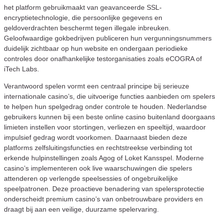
het platform gebruikmaakt van geavanceerde SSL-
encryptietechnologie, die persoonlijke gegevens en
geldoverdrachten beschermt tegen illegale inbreuken.
Geloofwaardige gokbedrijven publiceren hun vergunningsnummers
duidelijk zichtbaar op hun website en ondergaan periodieke
controles door onafhankelijke testorganisaties zoals eCOGRA of
iTech Labs.
Verantwoord spelen vormt een centraal principe bij serieuze
internationale casino’s, die uitvoerige functies aanbieden om spelers
te helpen hun spelgedrag onder controle te houden. Nederlandse
gebruikers kunnen bij een beste online casino buitenland doorgaans
limieten instellen voor stortingen, verliezen en speeltijd, waardoor
impulsief gedrag wordt voorkomen. Daarnaast bieden deze
platforms zelfsluitingsfuncties en rechtstreekse verbinding tot
erkende hulpinstellingen zoals Agog of Loket Kansspel. Moderne
casino’s implementeren ook live waarschuwingen die spelers
attenderen op verlengde speelsessies of ongebruikelijke
speelpatronen. Deze proactieve benadering van spelersprotectie
onderscheidt premium casino’s van onbetrouwbare providers en
draagt bij aan een veilige, duurzame spelervaring.