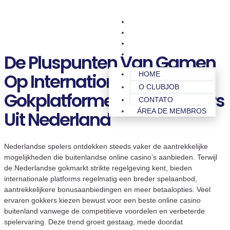
HOME
O CLUBJOB
CONTATO
ÁREA DE MEMBROS
De Pluspunten Van Gamen
Op Internationale
HOME
O CLUBJOB
Gokplatformen Voor Spelers
CONTATO
ÁREA DE MEMBROS
Uit Nederland
Nederlandse spelers ontdekken steeds vaker de aantrekkelijke
mogelijkheden die buitenlandse online casino’s aanbieden. Terwijl
de Nederlandse gokmarkt strikte regelgeving kent, bieden
internationale platforms regelmatig een breder spelaanbod,
aantrekkelijkere bonusaanbiedingen en meer betaalopties. Veel
ervaren gokkers kiezen bewust voor een beste online casino
buitenland vanwege de competitieve voordelen en verbeterde
spelervaring. Deze trend groeit gestaag, mede doordat