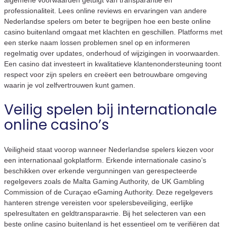
professionaliteit. Lees online reviews en ervaringen van andere
Nederlandse spelers om beter te begrijpen hoe een beste online
casino buitenland omgaat met klachten en geschillen. Platforms met
een sterke naam lossen problemen snel op en informeren
regelmatig over updates, onderhoud of wijzigingen in voorwaarden.
Een casino dat investeert in kwalitatieve klantenondersteuning toont
respect voor zijn spelers en creëert een betrouwbare omgeving
waarin je vol zelfvertrouwen kunt gamen.
Veilig spelen bij internationale
online casino’s
Veiligheid staat voorop wanneer Nederlandse spelers kiezen voor
een internationaal gokplatform. Erkende internationale casino’s
beschikken over erkende vergunningen van gerespecteerde
regelgevers zoals de Malta Gaming Authority, de UK Gambling
Commission of de Curaçao eGaming Authority. Deze regelgevers
hanteren strenge vereisten voor spelersbeveiliging, eerlijke
spelresultaten en geldtransparантie. Bij het selecteren van een
beste online casino buitenland is het essentieel om te verifiëren dat