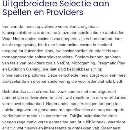
Uitgebreidere Selectie aan
Spellen en Providers
Een van de meest opvallende voordelen van globale
kansspelplatforms is de ruime keuze aan spellen die ze aanbieden.
Waar Nederlandse casino’s vaak beperkt zijn in hun aanbod door
lokale regelgeving, biedt een beste online casino buitenland
toegang tot duizenden slots, live casinospellen en tafeltitels van
toonaangevende softwareleveranciers. Spelers kunnen genieten
van titels van providers zoals NetEnt, Microgaming, Pragmatic Play
en Evolution Gaming, die niet altijd beschikbaar zijn op
binnenlandse platforms. Deze verscheidenheid zorgt voor een meer
afwisselende en diverse spelervaring die voor ieder wat wils biedt.
Buitenlandse casino’s werken vaak samen met een uitgebreid
aanbod van softwareleveranciers, wat resulteert in een voortdurend
vernieuwd spelaanbod. Nederlandse spelers krijgen toegang tot
unieke uitgaven en geavanceerde speelfuncties die nog niet op de
Nederlandse markt zijn verschenen. Talrijke buitenlandse sites
voegen regelmatig verse games toe aan hun bibliotheek, waardoor
er altijd wat nieuws en interessants te ontdekken valt. Daarnaast