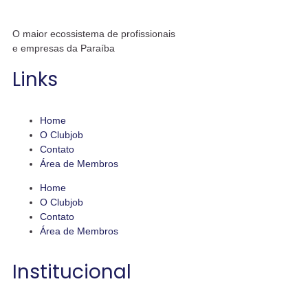
O maior ecossistema de profissionais
e empresas da Paraíba
Links
Home
O Clubjob
Contato
Área de Membros
Home
O Clubjob
Contato
Área de Membros
Institucional