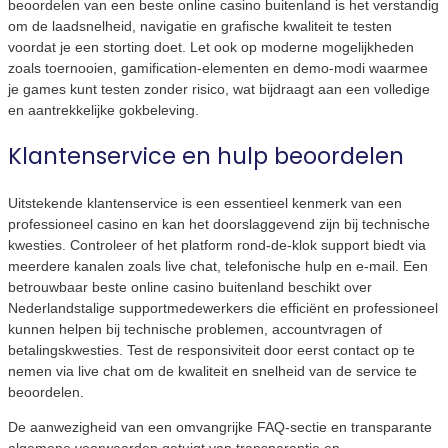
beoordelen van een beste online casino buitenland is het verstandig
om de laadsnelheid, navigatie en grafische kwaliteit te testen
voordat je een storting doet. Let ook op moderne mogelijkheden
zoals toernooien, gamification-elementen en demo-modi waarmee
je games kunt testen zonder risico, wat bijdraagt aan een volledige
en aantrekkelijke gokbeleving.
Klantenservice en hulp beoordelen
Uitstekende klantenservice is een essentieel kenmerk van een
professioneel casino en kan het doorslaggevend zijn bij technische
kwesties. Controleer of het platform rond-de-klok support biedt via
meerdere kanalen zoals live chat, telefonische hulp en e-mail. Een
betrouwbaar beste online casino buitenland beschikt over
Nederlandstalige supportmedewerkers die efficiënt en professioneel
kunnen helpen bij technische problemen, accountvragen of
betalingskwesties. Test de responsiviteit door eerst contact op te
nemen via live chat om de kwaliteit en snelheid van de service te
beoordelen.
De aanwezigheid van een omvangrijke FAQ-sectie en transparante
algemene voorwaarden getuigt van transparantie en