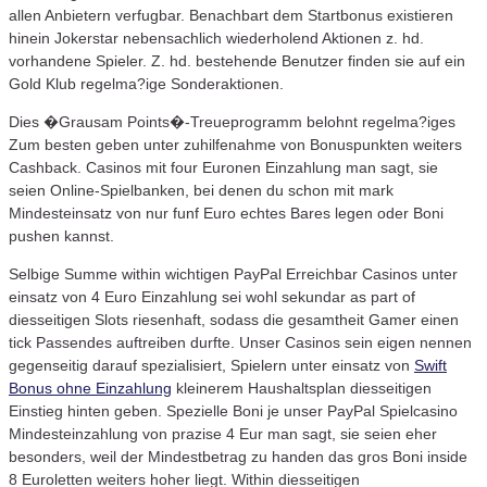
allen Anbietern verfugbar. Benachbart dem Startbonus existieren
hinein Jokerstar nebensachlich wiederholend Aktionen z. hd.
vorhandene Spieler. Z. hd. bestehende Benutzer finden sie auf ein
Gold Klub regelma?ige Sonderaktionen.
Dies �Grausam Points�-Treueprogramm belohnt regelma?iges
Zum besten geben unter zuhilfenahme von Bonuspunkten weiters
Cashback. Casinos mit four Euronen Einzahlung man sagt, sie
seien Online-Spielbanken, bei denen du schon mit mark
Mindesteinsatz von nur funf Euro echtes Bares legen oder Boni
pushen kannst.
Selbige Summe within wichtigen PayPal Erreichbar Casinos unter
einsatz von 4 Euro Einzahlung sei wohl sekundar as part of
diesseitigen Slots riesenhaft, sodass die gesamtheit Gamer einen
tick Passendes auftreiben durfte. Unser Casinos sein eigen nennen
gegenseitig darauf spezialisiert, Spielern unter einsatz von
Swift
Bonus ohne Einzahlung
kleinerem Haushaltsplan diesseitigen
Einstieg hinten geben. Spezielle Boni je unser PayPal Spielcasino
Mindesteinzahlung von prazise 4 Eur man sagt, sie seien eher
besonders, weil der Mindestbetrag zu handen das gros Boni inside
8 Euroletten weiters hoher liegt. Within diesseitigen