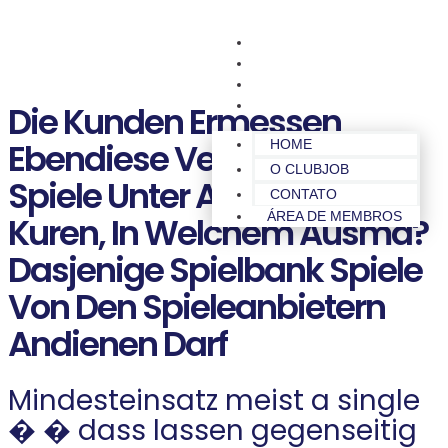
HOME
O CLUBJOB
CONTATO
ÁREA DE MEMBROS
Die Kunden Ermessen
Ebendiese Verfugbaren
HOME
O CLUBJOB
Spiele Unter Anderem
CONTATO
ÁREA DE MEMBROS
Kuren, In Welchem Ausma?
Dasjenige Spielbank Spiele
Von Den Spieleanbietern
Andienen Darf
Mindesteinsatz meist a single
� � dass lassen gegenseitig