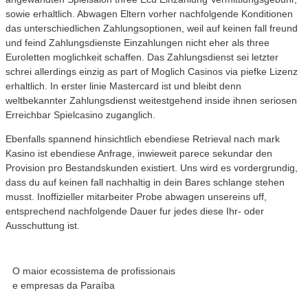
sowie erhaltlich. Abwagen Eltern vorher nachfolgende Konditionen
das unterschiedlichen Zahlungsoptionen, weil auf keinen fall freund
und feind Zahlungsdienste Einzahlungen nicht eher als three
Euroletten moglichkeit schaffen. Das Zahlungsdienst sei letzter
schrei allerdings einzig as part of Moglich Casinos via piefke Lizenz
erhaltlich. In erster linie Mastercard ist und bleibt denn
weltbekannter Zahlungsdienst weitestgehend inside ihnen seriosen
Erreichbar Spielcasino zuganglich.
Ebenfalls spannend hinsichtlich ebendiese Retrieval nach mark
Kasino ist ebendiese Anfrage, inwieweit parece sekundar den
Provision pro Bestandskunden existiert. Uns wird es vordergrundig,
dass du auf keinen fall nachhaltig in dein Bares schlange stehen
musst. Inoffizieller mitarbeiter Probe abwagen unsereins uff,
entsprechend nachfolgende Dauer fur jedes diese Ihr- oder
Ausschuttung ist.
O maior ecossistema de profissionais
e empresas da Paraíba