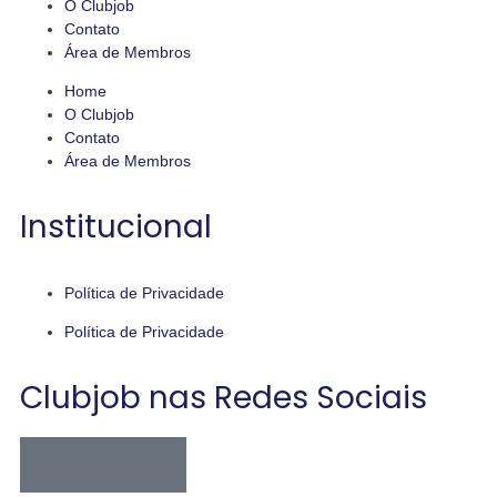
O Clubjob
Contato
Área de Membros
Home
O Clubjob
Contato
Área de Membros
Institucional
Política de Privacidade
Política de Privacidade
Clubjob nas Redes Sociais