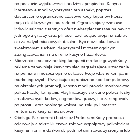
na poczucie wyjatkowosci i bedziesz pospiechu. Kasyna
internetowe mogli wykorzystac ten aspekt, poprzez
dostarczanie ograniczone czasowo kody kuponow ktorzy
maja ekskluzywnymi nagrodami. Ograniczajacy czasowo
indywidualnosc z tamtych ofert niebezpieczenstwa na pewno
jednego z graczy czuc pilnosci, zachecajac twoje na zabrac
sie za natychmiastowych dzialan. Byc moze skutkowac
zwiekszonym ruchem, depozytami i mozesz ogolnym
zaangazowaniem na stronie kasyno hazardowe.
Mierzenie i mozesz ranking kampanii marketingowychKody
reklama zapewniaja kasynom siec nagradzajace urzadzenie
na pomiaru i mozesz opinie sukcesu twoje wlasne kampanii
marketingowych. Przypisujac ograniczone kod komputerowy
na okreslonych promocji, kasyno mogli prawde monitorowac
pokaz kazdej kampanii. Mogli nauczyc sie dane polacz liczby
zrealizowanych kodow, segmentow graczy, i to zareagowaly
po prostu, oraz ogolnego wplywu na zakupy i mozesz
rentownosc kasyno hazardowe.
Obsluga Partnerami i bedziesz PartneramiKody promocja
odgrywaja a takze kluczowa role we wspolpracy polknieciem
kasynami online doskonaly podmiotami stowarzyszonymi lub