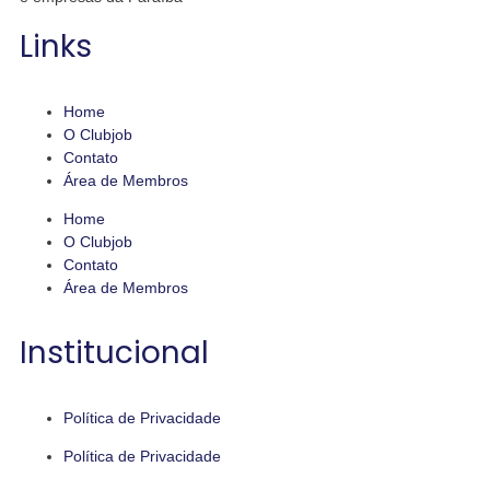
Links
Home
O Clubjob
Contato
Área de Membros
Home
O Clubjob
Contato
Área de Membros
Institucional
Política de Privacidade
Política de Privacidade