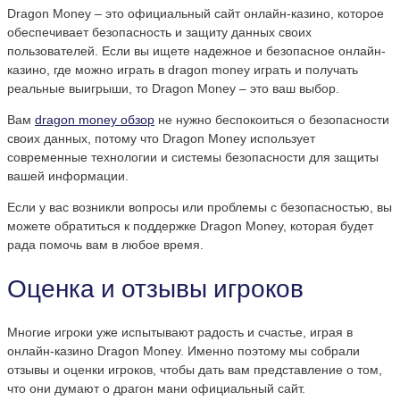
Dragon Money – это официальный сайт онлайн-казино, которое
обеспечивает безопасность и защиту данных своих
пользователей. Если вы ищете надежное и безопасное онлайн-
казино, где можно играть в dragon money играть и получать
реальные выигрыши, то Dragon Money – это ваш выбор.
Вам
dragon money обзор
не нужно беспокоиться о безопасности
своих данных, потому что Dragon Money использует
современные технологии и системы безопасности для защиты
вашей информации.
Если у вас возникли вопросы или проблемы с безопасностью, вы
можете обратиться к поддержке Dragon Money, которая будет
рада помочь вам в любое время.
Оценка и отзывы игроков
Многие игроки уже испытывают радость и счастье, играя в
онлайн-казино Dragon Money. Именно поэтому мы собрали
отзывы и оценки игроков, чтобы дать вам представление о том,
что они думают о драгон мани официальный сайт.