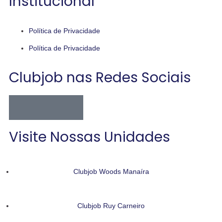
Institucional
Política de Privacidade
Política de Privacidade
Clubjob nas Redes Sociais
Visite Nossas Unidades
Clubjob Woods Manaíra
Clubjob Ruy Carneiro