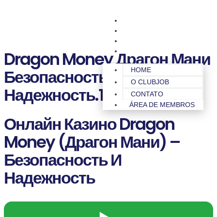
HOME
O CLUBJOB
CONTATO
ÁREA DE MEMBROS
Dragon Money Драгон Мани
Безопасность И
HOME
O CLUBJOB
Надежность.1027
CONTATO
ÁREA DE MEMBROS
Онлайн Казино Dragon
Money (Драгон Мани) –
Безопасность И
Надежность