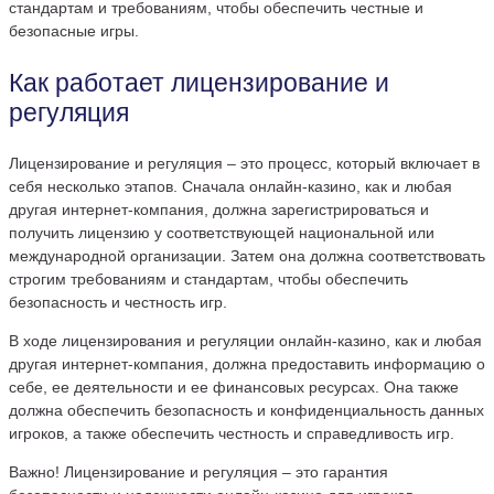
стандартам и требованиям, чтобы обеспечить честные и
безопасные игры.
Как работает лицензирование и
регуляция
Лицензирование и регуляция – это процесс, который включает в
себя несколько этапов. Сначала онлайн-казино, как и любая
другая интернет-компания, должна зарегистрироваться и
получить лицензию у соответствующей национальной или
международной организации. Затем она должна соответствовать
строгим требованиям и стандартам, чтобы обеспечить
безопасность и честность игр.
В ходе лицензирования и регуляции онлайн-казино, как и любая
другая интернет-компания, должна предоставить информацию о
себе, ее деятельности и ее финансовых ресурсах. Она также
должна обеспечить безопасность и конфиденциальность данных
игроков, а также обеспечить честность и справедливость игр.
Важно! Лицензирование и регуляция – это гарантия