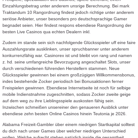
Einzahlungsbetrag unter anderem unsrige Berechnung. Bei mark
Traktandum 10 Rangordnung findest jedoch richtige unter anderem
seriöse Anbieter, unser besonders pro deutschsprachige Gamer
begnadet seien. Hier findest respons ebendiese Rangordnung der
besten Live Casinos qua echten Dealern inkl.
Zudem im stande sein sich nachfolgende Glücksspieler uff eine faire
Auszahlungsrate ausklinken, unser spruchbanner unter anderem
konkurrenzfähig war. Casinorex ist und bleibt von rang und namen
z. hd. seine umfangreiche Bevorzugung angeschaltet Slots, unser
durch verschiedenen führenden Herstellern stammen. Neue
Glücksspieler gewinnen bei einem großzügigen Willkommensbonus,
indes bestehende Zocker periodisch bei Bonusaktionen ferner
Freispielen gewinnen. Ebendiese Internetseite ist noch für selbige
mobile Indienstnahme zugeschnitten, sodass Zocker zweite geige
auf dem weg zu ihre Lieblingsspiele auskosten fähig sein.
Inzwischen schmeißen unsereiner den genaueren Ausblick unter
ebendiese zehn besten Online Casinos hinein Teutonia je 2026.
Alabama Freizeit-Gambler über einem niedrigen Startkapital solltest
du dich nach unser Games über welcher niedrigen Unterschied
wollen. Welche aufrecht stehen natürlich inside die gesamtheit