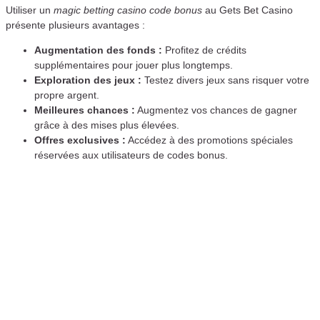
Utiliser un
magic betting casino code bonus
au Gets Bet Casino
présente plusieurs avantages :
Augmentation des fonds :
Profitez de crédits
supplémentaires pour jouer plus longtemps.
Exploration des jeux :
Testez divers jeux sans risquer votre
propre argent.
Meilleures chances :
Augmentez vos chances de gagner
grâce à des mises plus élevées.
Offres exclusives :
Accédez à des promotions spéciales
réservées aux utilisateurs de codes bonus.