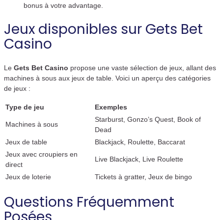
bonus à votre advantage.
Jeux disponibles sur Gets Bet
Casino
Le
Gets Bet Casino
propose une vaste sélection de jeux, allant des
machines à sous aux jeux de table. Voici un aperçu des catégories
de jeux :
Type de jeu
Exemples
Starburst, Gonzo’s Quest, Book of
Machines à sous
Dead
Jeux de table
Blackjack, Roulette, Baccarat
Jeux avec croupiers en
Live Blackjack, Live Roulette
direct
Jeux de loterie
Tickets à gratter, Jeux de bingo
Questions Fréquemment
Posées