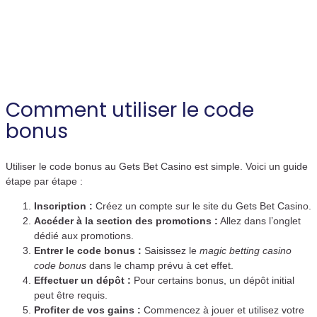
Comment utiliser le code
bonus
Utiliser le code bonus au Gets Bet Casino est simple. Voici un guide
étape par étape :
Inscription :
Créez un compte sur le site du Gets Bet Casino.
Accéder à la section des promotions :
Allez dans l’onglet
dédié aux promotions.
Entrer le code bonus :
Saisissez le
magic betting casino
code bonus
dans le champ prévu à cet effet.
Effectuer un dépôt :
Pour certains bonus, un dépôt initial
peut être requis.
Profiter de vos gains :
Commencez à jouer et utilisez votre