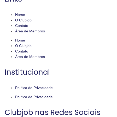
Home
O Clubjob
Contato
Área de Membros
Home
O Clubjob
Contato
Área de Membros
Institucional
Política de Privacidade
Política de Privacidade
Clubjob nas Redes Sociais