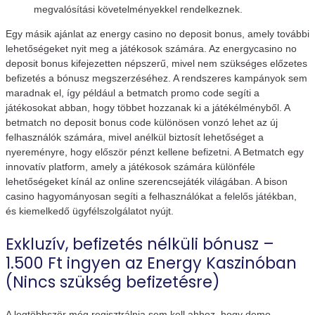
megvalósítási követelményekkel rendelkeznek.
Egy másik ajánlat az energy casino no deposit bonus, amely további
lehetőségeket nyit meg a játékosok számára. Az energycasino no
deposit bonus kifejezetten népszerű, mivel nem szükséges előzetes
befizetés a bónusz megszerzéséhez. A rendszeres kampányok sem
maradnak el, így például a betmatch promo code segíti a
játékosokat abban, hogy többet hozzanak ki a játékélményből. A
betmatch no deposit bonus code különösen vonzó lehet az új
felhasználók számára, mivel anélkül biztosít lehetőséget a
nyereményre, hogy először pénzt kellene befizetni. A Betmatch egy
innovatív platform, amely a játékosok számára különféle
lehetőségeket kínál az online szerencsejáték világában. A bison
casino hagyományosan segíti a felhasználókat a felelős játékban,
és kiemelkedő ügyfélszolgálatot nyújt.
Exkluzív, befizetés nélküli bónusz –
1.500 Ft ingyen az Energy Kaszinóban
(Nincs szükség befizetésre)
A legtöbbször még regisztrálnia sem kell ahhoz, hogy demo