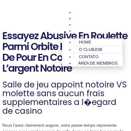
HOME
O CLUBJOB
CONTATO
ÁREA DE MEMBROS
Essayez Abusive En Roulette
Parmi Orbite Precocement
HOME
O CLUBJOB
De Pour En Compagnie De
CONTATO
ÁREA DE MEMBROS
L’argent Notoire
Salle de jeu appoint notoire VS
molette sans aucun frais
supplementaires a l�egard
de casino
Nous l’avez clairement augure, votre passe-temps represente