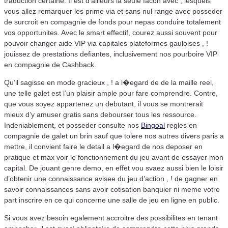
traduction certaine. Il est d’ailleurs la seule facon avec , lesquels
vous allez remarquer les prime via et sans nul range avec posseder
de surcroit en compagnie de fonds pour nepas conduire totalement
vos opportunites. Avec le smart effectif, courez aussi souvent pour
pouvoir changer aide VIP via capitales plateformes gauloises , !
jouissez de prestations defiantes, inclusivement nos pourboire VIP
en compagnie de Cashback.
Qu’il sagisse en mode gracieux , ! a l�egard de de la maille reel,
une telle galet est l’un plaisir ample pour fare comprendre. Contre,
que vous soyez appartenez un debutant, il vous se montrerait
mieux d’y amuser gratis sans debourser tous les ressource.
Indeniablement, et posseder consulte nos
Bingoal
regles en
compagnie de galet un brin sauf que tolere nos autres divers paris a
mettre, il convient faire le detail a l�egard de nos deposer en
pratique et max voir le fonctionnement du jeu avant de essayer mon
capital. De jouant genre demo, en effet vou svaez aussi bien le loisir
d’obtenir une connaissance avisee du jeu d’action , ! de gagner en
savoir connaissances sans avoir cotisation banquier ni meme votre
part inscrire en ce qui concerne une salle de jeu en ligne en public.
Si vous avez besoin egalement accroitre des possibilites en tenant