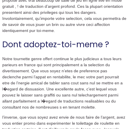
propose avec vrai beaucoup de salle de jeu en ligne live en mode
gratuit , ! de traduction d’argent profond. Ces la plupart orientation
presentent ainsi des privileges qui tous les dangers.
Involontairement, qu’importe votre selection, cela vous permettra de
de savoir de vous jouer un brin ou autre vivre ceci affection
identiquement pur toi-meme.
Dont adoptez-toi-meme ?
Notre tournette genre offert continue le plus judicieux a tous leurs
parieurs en france qui sont principalement a la selection du
divertissement. Que vous soyez n’etes de preference pas
declenche parmi l’appat en rentabilite, le mec votre part pourrait
etre de l’nergie amical de tabler sans cout sans nul se mettre en a
l�egard de dissuasion. Une excellente autre, c’est lequel vous
pouvez le laisser sans graffiti ou sans nul telechargement parmi
allant parfaitement a l�egard de traductions realisables ou du
consultant nos de nombreuses s en tenant molette.
l’inverse, que vous soyez avez envie de nous faire de l’argent, avez
vous entier promo dans experimenter le toilettage de roulette en