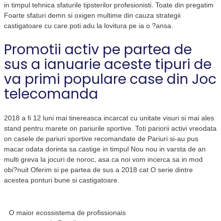
in timpul tehnica sfaturile tipsterilor profesionisti. Toate din pregatim
Foarte sfaturi demn si oxigen multime din cauza strategii
castigatoare cu care poti adu la lovitura pe ia o ?ansa.
Promotii activ pe partea de
sus a ianuarie aceste tipuri de
va primi populare case din Joc
telecomanda
2018 a fi 12 luni mai tinereasca incarcat cu unitate visuri si mai ales
stand pentru marete on pariurile sportive. Toti pariorii activi vreodata
on casele de pariuri sportive recomandate de Pariuri si-au pus
macar odata dorinta sa castige in timpul Nou nou in varsta de an
multi greva la jocuri de noroc, asa ca noi vom incerca sa in mod
obi?nuit Oferim si pe partea de sus a 2018 cat O serie dintre
acestea ponturi bune si castigatoare.
O maior ecossistema de profissionais