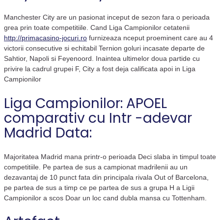
Manchester City are un pasionat inceput de sezon fara o perioada
grea prin toate competitiile. Cand Liga Campionilor cetatenii
http://primacasino-jocuri.ro
furnizeaza nceput proeminent care au 4
victorii consecutive si echitabil Ternion goluri incasate departe de
Sahtior, Napoli si Feyenoord. Inaintea ultimelor doua partide cu
privire la cadrul grupei F, City a fost deja calificata apoi in Liga
Campionilor
Liga Campionilor: APOEL
comparativ cu Intr -adevar
Madrid Data:
Majoritatea Madrid mana printr-o perioada Deci slaba in timpul toate
competitiile. Pe partea de sus a campionat madrilenii au un
dezavantaj de 10 punct fata din principala rivala Out of Barcelona,
pe partea de sus a timp ce pe partea de sus a grupa H a Ligii
Campionilor a scos Doar un loc cand dubla mansa cu Tottenham.