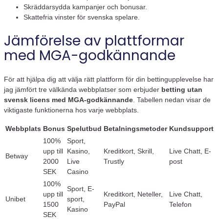
Skräddarsydda kampanjer och bonusar.
Skattefria vinster för svenska spelare.
Jämförelse av plattformar
med MGA-godkännande
För att hjälpa dig att välja rätt plattform för din bettingupplevelse har
jag jämfört tre välkända webbplatser som erbjuder
betting utan
svensk licens med MGA-godkännande
. Tabellen nedan visar de
viktigaste funktionerna hos varje webbplats.
Webbplats
Bonus
Spelutbud
Betalningsmetoder
Kundsupport
100%
Sport,
upp till
Kasino,
Kreditkort, Skrill,
Live Chatt, E-
Betway
2000
Live
Trustly
post
SEK
Casino
100%
Sport, E-
upp till
Kreditkort, Neteller,
Live Chatt,
Unibet
sport,
1500
PayPal
Telefon
Kasino
SEK