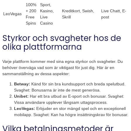
100%
Sport,
+ 200
Kasino,
Kreditkort, Swish,
Live Chatt, E-
LeoVegas
Free
Live
Skrill
post
Spins
Casino
Styrkor och svagheter hos de
olika plattformarna
Varje plattform kommer med sina egna styrkor och svagheter. Du
behöver överväga vad som är viktigast för just dig. Här är en
sammanställning av dessa aspekter:
Betway:
Känd för sin bra kundsupport och breda spelutbud.
Svaghet: Bonusarna är inte de mest generösa.
Unibet:
Har ett bra utbud av E-sport och bonusar. Svaghet:
Vissa användare upplever långsam uttagsprocess.
LeoVegas:
Erbjuder en stor mängd spel och en exceptionell
mobilapp. Svaghet: Kan ha högre insättningskrav för bonusar.
Vilka betalningsmetoder är