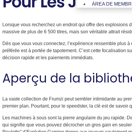
Pour Les Joueur
ÁREA DE MEMB
Lorsque vous recherchez un endroit qui offre des explosions d’
massive de plus de 6 500 titres, mais son véritable attrait rési
Dès que vous vous connectez, l’expérience ressemble plus à un
préférée est à portée de tapotement. C’est cette focalisation sur
décision rapide et les paiements immédiats.
Aperçu de la bibliot
La vaste collection de Frumzi peut sembler intimidante au pr
premier plan. Pourtant, pour le speedster, la clé est de savoir 
Les machines à sous sont la pierre angulaire du jeu rapide. 
qui signifie que vous pouvez décrocher un gros gain en seulem
Roulette” d’Evolution Gaming donne aux joueurs seulement qu