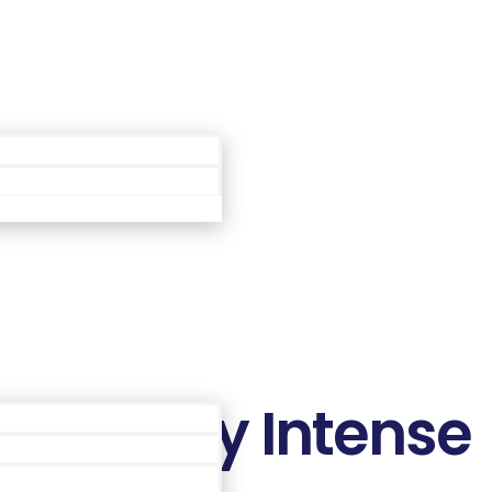
Área de Membros
Gameplay Intense