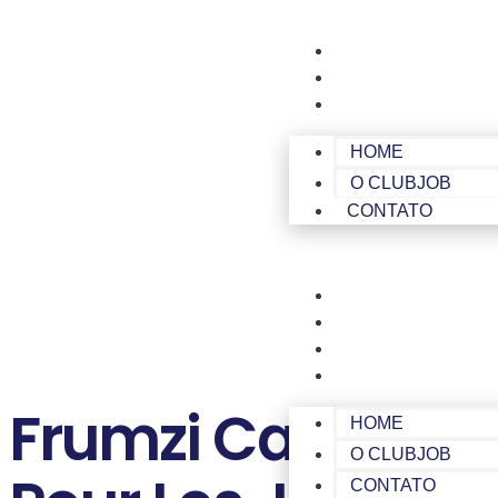
HOME
O CLUBJOB
CONTATO
HOME
O CLUBJOB
CONTATO
HOME
O CLUBJOB
CONTATO
ÁREA DE MEMBROS
Frumzi Casino : 
HOME
O CLUBJOB
CONTATO