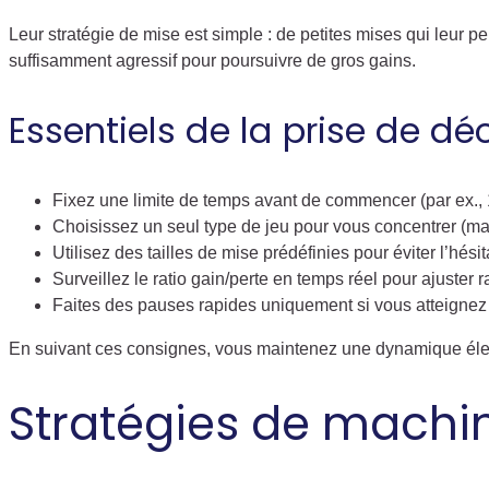
Leur stratégie de mise est simple : de petites mises qui leur p
suffisamment agressif pour poursuivre de gros gains.
Essentiels de la prise de dé
Fixez une limite de temps avant de commencer (par ex.,
Choisissez un seul type de jeu pour vous concentrer (ma
Utilisez des tailles de mise prédéfinies pour éviter l’hésit
Surveillez le ratio gain/perte en temps réel pour ajuster
Faites des pauses rapides uniquement si vous atteignez vo
En suivant ces consignes, vous maintenez une dynamique élevé
Stratégies de machin