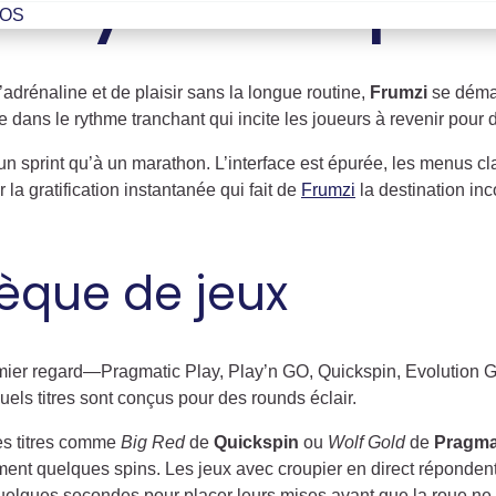
s À Rythme Rapide
ROS
adrénaline et de plaisir sans la longue routine,
Frumzi
se démar
de dans le rythme tranchant qui incite les joueurs à revenir pour 
 sprint qu’à un marathon. L’interface est épurée, les menus cla
 la gratification instantanée qui fait de
Frumzi
la destination inc
hèque de jeux
emier regard—Pragmatic Play, Play’n GO, Quickspin, Evolution 
quels titres sont conçus pour des rounds éclair.
Des titres comme
Big Red
de
Quickspin
ou
Wolf Gold
de
Pragma
ent quelques spins. Les jeux avec croupier en direct répondent 
elques secondes pour placer leurs mises avant que la roue ne 