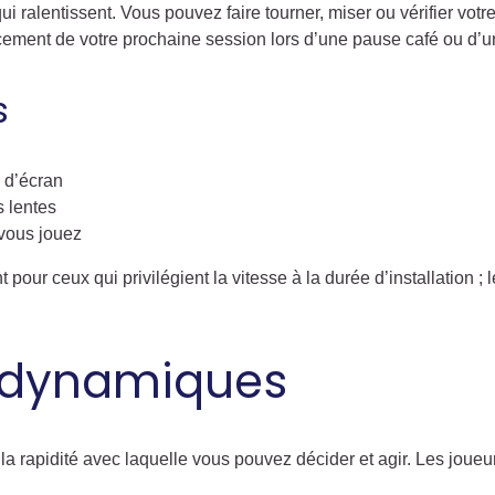
 ralentissent. Vous pouvez faire tourner, miser ou vérifier vo
ncement de votre prochaine session lors d’une pause café ou d’un 
s
s d’écran
 lentes
 vous jouez
pour ceux qui privilégient la vitesse à la durée d’installation ; 
t dynamiques
la rapidité avec laquelle vous pouvez décider et agir. Les joueu