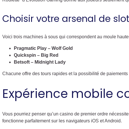
Choisir votre arsenal de slo
Voici trois machines à sous qui correspondent au moule haute‑
Pragmatic Play – Wolf Gold
Quickspin – Big Red
Betsoft – Midnight Lady
Chacune offre des tours rapides et la possibilité de paiements
Expérience mobile co
Vous pourriez penser qu’un casino de premier ordre nécessite
fonctionne parfaitement sur les navigateurs iOS et Android.