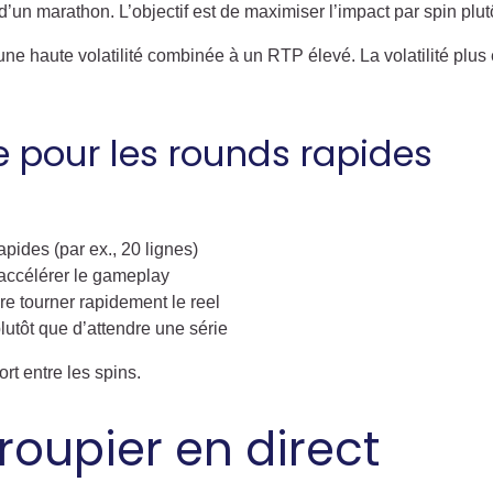
 d’un marathon. L’objectif est de maximiser l’impact par spin plut
 une haute volatilité combinée à un RTP élevé. La volatilité pl
ue pour les rounds rapides
ides (par ex., 20 lignes)
 accélérer le gameplay
 tourner rapidement le reel
utôt que d’attendre une série
rt entre les spins.
roupier en direct