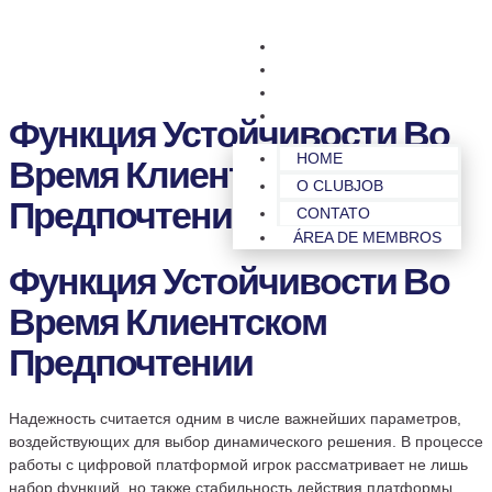
HOME
O CLUBJOB
CONTATO
ÁREA DE MEMBROS
Функция Устойчивости Во
Время Клиентском
HOME
O CLUBJOB
Предпочтении
CONTATO
ÁREA DE MEMBROS
Функция Устойчивости Во
Время Клиентском
Предпочтении
Надежность считается одним в числе важнейших параметров,
воздействующих для выбор динамического решения. В процессе
работы с цифровой платформой игрок рассматривает не лишь
набор функций, но также стабильность действия платформы.