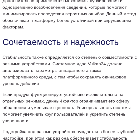
Дополнительно применяются механизмы дублирования и
одновременно возобновления сведений, которые помогают
минимизировать последствия вероятных ошибок. Данный метод
обеспечивает платформу более устойчивой при окружающим
факторам.
Сочетаемость и надежность
Стабильность также определяется со степенью совместимости с
разными устройствами. Системное ядро Vulkan24 должно
анализировать параметры аппаратного а также
платформенного среды, с тем чтобы сохранять одинаковое
уровень действия.
Если продукт функционирует устойчиво исключительно на
отдельных режимах, данный фактор ограничивает его сферу
обращения и уменьшает ценность. Универсальность системы
помогает увеличить круг пользователей и укрепить степень
уверенности.
Подстройка под разные устройства нуждается в более глубокой
настройке, при этом как раз она обеспечивает стабильность