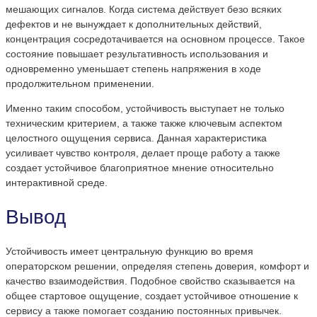
мешающих сигналов. Когда система действует безо всяких
дефектов и не вынуждает к дополнительных действий,
концентрация сосредотачивается на основном процессе. Такое
состояние повышает результативность использования и
одновременно уменьшает степень напряжения в ходе
продолжительном применении.
Именно таким способом, устойчивость выступает не только
техническим критерием, а также также ключевым аспектом
целостного ощущения сервиса. Данная характеристика
усиливает чувство контроля, делает проще работу а также
создает устойчивое благоприятное мнение относительно
интерактивной среде.
Вывод
Устойчивость имеет центральную функцию во время
операторском решении, определяя степень доверия, комфорт и
качество взаимодействия. Подобное свойство сказывается на
общее стартовое ощущение, создает устойчивое отношение к
сервису а также помогает созданию постоянных привычек.