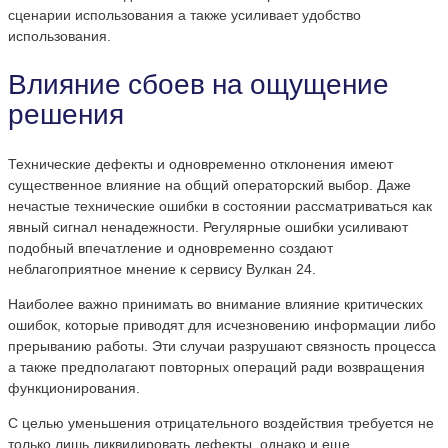
сценарии использования а также усиливает удобство
использования.
Влияние сбоев на ощущение
решения
Технические дефекты и одновременно отклонения имеют
существенное влияние на общий операторский выбор. Даже
нечастые технические ошибки в состоянии рассматриваться как
явный сигнал ненадежности. Регулярные ошибки усиливают
подобный впечатление и одновременно создают
неблагоприятное мнение к сервису Вулкан 24.
Наиболее важно принимать во внимание влияние критических
ошибок, которые приводят для исчезновению информации либо
прерыванию работы. Эти случаи разрушают связность процесса
а также предполагают повторных операций ради возвращения
функционирования.
С целью уменьшения отрицательного воздействия требуется не
только лишь ликвидировать дефекты, однако и еще