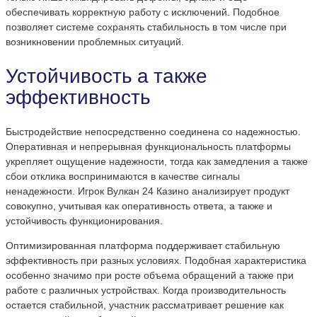
обеспечивать корректную работу с исключений. Подобное
позволяет системе сохранять стабильность в том числе при
возникновении проблемных ситуаций.
Устойчивость а также
эффективность
Быстродействие непосредственно соединена со надежностью.
Оперативная и непрерывная функциональность платформы
укрепляет ощущение надежности, тогда как замедления а также
сбои отклика воспринимаются в качестве сигналы
ненадежности. Игрок Вулкан 24 Казино анализирует продукт
совокупно, учитывая как оперативность ответа, а также и
устойчивость функционирования.
Оптимизированная платформа поддерживает стабильную
эффективность при разных условиях. Подобная характеристика
особенно значимо при росте объема обращений а также при
работе с различных устройствах. Когда производительность
остается стабильной, участник рассматривает решение как