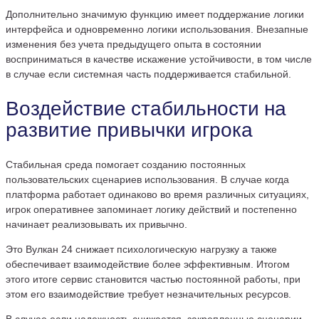
Дополнительно значимую функцию имеет поддержание логики
интерфейса и одновременно логики использования. Внезапные
изменения без учета предыдущего опыта в состоянии
восприниматься в качестве искажение устойчивости, в том числе
в случае если системная часть поддерживается стабильной.
Воздействие стабильности на
развитие привычки игрока
Стабильная среда помогает созданию постоянных
пользовательских сценариев использования. В случае когда
платформа работает одинаково во время различных ситуациях,
игрок оперативнее запоминает логику действий и постепенно
начинает реализовывать их привычно.
Это Вулкан 24 снижает психологическую нагрузку а также
обеспечивает взаимодействие более эффективным. Итогом
этого итоге сервис становится частью постоянной работы, при
этом его взаимодействие требует незначительных ресурсов.