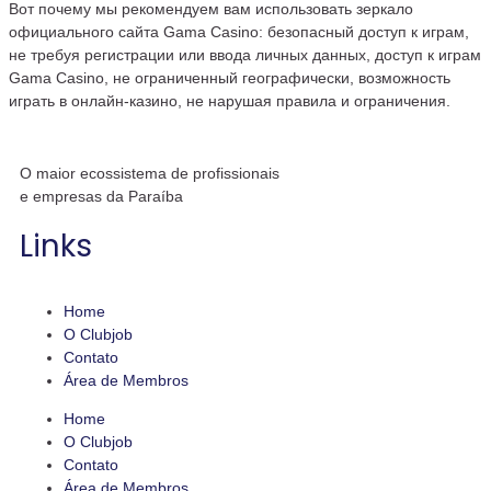
Вот почему мы рекомендуем вам использовать зеркало
официального сайта Gama Casino: безопасный доступ к играм,
не требуя регистрации или ввода личных данных, доступ к играм
Gama Casino, не ограниченный географически, возможность
играть в онлайн-казино, не нарушая правила и ограничения.
O maior ecossistema de profissionais
e empresas da Paraíba
Links
Home
O Clubjob
Contato
Área de Membros
Home
O Clubjob
Contato
Área de Membros