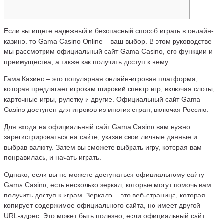
Если вы ищете надежный и безопасный способ играть в онлайн-
казино, то Gama Casino Online – ваш выбор. В этом руководстве
мы рассмотрим официальный сайт Gama Casino, его функции и
преимущества, а также как получить доступ к нему.
Гама Казино – это популярная онлайн-игровая платформа,
которая предлагает игрокам широкий спектр игр, включая слоты,
карточные игры, рулетку и другие. Официальный сайт Gama
Casino доступен для игроков из многих стран, включая Россию.
Для входа на официальный сайт Gama Casino вам нужно
зарегистрироваться на сайте, указав свои личные данные и
выбрав валюту. Затем вы сможете выбрать игру, которая вам
понравилась, и начать играть.
Однако, если вы не можете доступаться официальному сайту
Gama Casino, есть несколько зеркал, которые могут помочь вам
получить доступ к играм. Зеркало – это веб-страница, которая
копирует содержимое официального сайта, но имеет другой
URL-адрес. Это может быть полезно, если официальный сайт