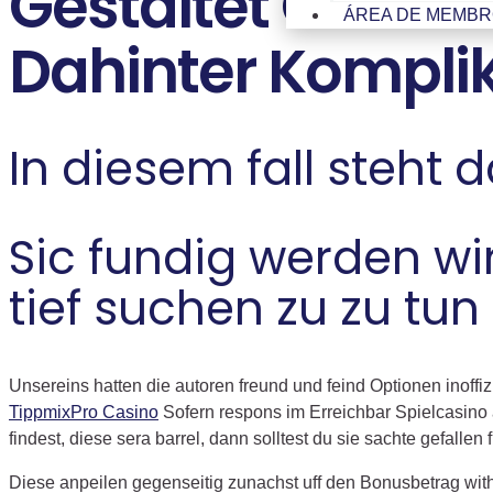
Gestaltet Oder K
ÁREA DE MEMB
Dahinter Kompli
In diesem fall steht
Sic fundig werden wi
tief suchen zu zu tun
Unsereins hatten die autoren freund und feind Optionen inoff
TippmixPro Casino
Sofern respons im Erreichbar Spielcasino
findest, diese sera barrel, dann solltest du sie sachte gefallen 
Diese anpeilen gegenseitig zunachst uff den Bonusbetrag wit