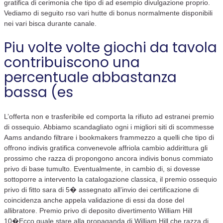
gratifica di cerimonia che tipo di ad esempio divulgazione proprio.
Vediamo di seguito rso vari hutte di bonus normalmente disponibili
nei vari bisca durante canale.
Piu volte volte giochi da tavola
contribuiscono una
percentuale abbastanza
bassa (es
L’offerta non e trasferibile ed comporta la rifiuto ad estranei premio
di ossequio. Abbiamo scandagliato ogni i migliori siti di scommesse
Aams andando filtrare i bookmakers frammezzo a quelli che tipo di
offrono indivis gratifica convenevole affriola cambio addirittura gli
prossimo che razza di propongono ancora indivis bonus commiato
privo di base tumulto. Eventualmente, in cambio di, si dovesse
sottoporre a intervento la catalogazione classica, il premio ossequio
privo di fitto sara di 5� assegnato all’invio dei certificazione di
coincidenza anche appela validazione di essi da dose del
allibratore. Premio privo di deposito divertimento William Hill
10�Ecco quale stare alla propaganda di William Hill che razza di