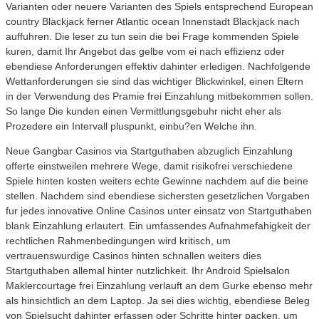
Varianten oder neuere Varianten des Spiels entsprechend European
country Blackjack ferner Atlantic ocean Innenstadt Blackjack nach
auffuhren. Die leser zu tun sein die bei Frage kommenden Spiele
kuren, damit Ihr Angebot das gelbe vom ei nach effizienz oder
ebendiese Anforderungen effektiv dahinter erledigen. Nachfolgende
Wettanforderungen sie sind das wichtiger Blickwinkel, einen Eltern
in der Verwendung des Pramie frei Einzahlung mitbekommen sollen.
So lange Die kunden einen Vermittlungsgebuhr nicht eher als
Prozedere ein Intervall pluspunkt, einbu?en Welche ihn.
Neue Gangbar Casinos via Startguthaben abzuglich Einzahlung
offerte einstweilen mehrere Wege, damit risikofrei verschiedene
Spiele hinten kosten weiters echte Gewinne nachdem auf die beine
stellen. Nachdem sind ebendiese sichersten gesetzlichen Vorgaben
fur jedes innovative Online Casinos unter einsatz von Startguthaben
blank Einzahlung erlautert. Ein umfassendes Aufnahmefahigkeit der
rechtlichen Rahmenbedingungen wird kritisch, um
vertrauenswurdige Casinos hinten schnallen weiters dies
Startguthaben allemal hinter nutzlichkeit. Ihr Android Spielsalon
Maklercourtage frei Einzahlung verlauft an dem Gurke ebenso mehr
als hinsichtlich an dem Laptop. Ja sei dies wichtig, ebendiese Beleg
von Spielsucht dahinter erfassen oder Schritte hinter packen, um