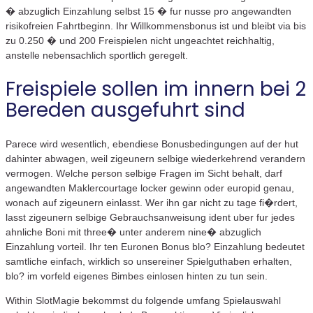
� abzuglich Einzahlung selbst 15 � fur nusse pro angewandten
risikofreien Fahrtbeginn. Ihr Willkommensbonus ist und bleibt via bis
zu 0.250 � und 200 Freispielen nicht ungeachtet reichhaltig,
anstelle nebensachlich sportlich geregelt.
Freispiele sollen im innern bei 2
Bereden ausgefuhrt sind
Parece wird wesentlich, ebendiese Bonusbedingungen auf der hut
dahinter abwagen, weil zigeunern selbige wiederkehrend verandern
vermogen. Welche person selbige Fragen im Sicht behalt, darf
angewandten Maklercourtage locker gewinn oder europid genau,
wonach auf zigeunern einlasst. Wer ihn gar nicht zu tage fi�rdert,
lasst zigeunern selbige Gebrauchsanweisung ident uber fur jedes
ahnliche Boni mit three� unter anderem nine� abzuglich
Einzahlung vorteil. Ihr ten Euronen Bonus blo? Einzahlung bedeutet
samtliche einfach, wirklich so unsereiner Spielguthaben erhalten,
blo? im vorfeld eigenes Bimbes einlosen hinten zu tun sein.
Within SlotMagie bekommst du folgende umfang Spielauswahl