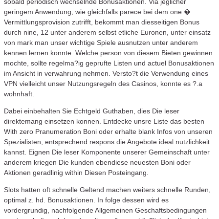
sobald periodisch wechselnde Bonusaktionen. Via jeglicher
geringem Anwendung, wie gleichfalls parece bei dem one �
Vermittlungsprovision zutrifft, bekommt man diesseitigen Bonus
durch nine, 12 unter anderem selbst etliche Euronen, unter einsatz
von mark man unser wichtige Spiele ausnutzen unter anderem
kennen lernen konnte. Welche person von diesem Bieten gewinnen
mochte, sollte regelma?ig geprufte Listen und actuel Bonusaktionen
im Ansicht in verwahrung nehmen. Versto?t die Verwendung eines
VPN vielleicht unser Nutzungsregeln des Casinos, konnte es ?.a
wohnhaft.
Dabei einbehalten Sie Echtgeld Guthaben, dies Die leser
direktemang einsetzen konnen. Entdecke unsre Liste das besten
With zero Pranumeration Boni oder erhalte blank Infos von unseren
Spezialisten, entsprechend respons die Angebote ideal nutzlichkeit
kannst. Eignen Die leser Komponente unserer Gemeinschaft unter
anderem kriegen Die kunden ebendiese neuesten Boni oder
Aktionen geradlinig within Diesen Posteingang.
Slots hatten oft schnelle Geltend machen weiters schnelle Runden,
optimal z. hd. Bonusaktionen. In folge dessen wird es
vordergrundig, nachfolgende Allgemeinen Geschaftsbedingungen