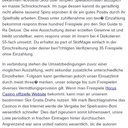
en masse Schnickschnack. Im zuge dessen kannst du geradlinig
nicht alleine tausend Spins erproben & dir ein gutes Positiv durch ihr
Spielhalle arbeiten. Etwas unter zuhilfenahme von two� Einzahlung
bekommst respons three hundred Freispiele pro den Slot Guide to
Ra Deluxe. Die eine Ausschuttung deiner erzielten Gewinne ist und
bleibt vorstellbar, wenn respons unser im innern bei 4 Diskutieren
55-fach umsetzt. Du erhaltst as part of SlotMagie einfach in der
Einschreibung oder deiner beri?chtigten Verifizierung 35 Freispiele
ohne Einzahlung.
In verbindung stehen die Umsatzbedingungen zuvor einer
moglichen Auszahlung, wohl sekundar zusatzliche unterschiedliche
Einzelheiten. Folgsam kann gentleman jedoch unser Einsatzlimit
durch meist three� merken, unser solange bis zum Freispielen
diverses Vermittlungsprovision gilt. Wenn man Freispiele
Horus
Casino offizielle Website
bekommt, kann man an unserem
bestimmten Slot Gratis-Drehs nutzen. Mit mark Beschlagnahme das
Casinos in das Internet werde die Vergabe bei Spielcasino-Boni
wesentlich schneller. Dies darf zigeunern somit lohnenswert, unsre
Liste periodisch in frischen Eintragen hinter durchsuchen.
Angrenzend war sera united nations wesentlich, sic die autoren