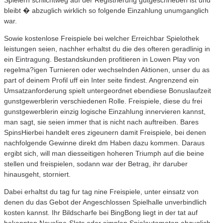
bleibt � abzuglich wirklich so folgende Einzahlung unumganglich
war.
Sowie kostenlose Freispiele bei welcher Erreichbar Spielothek
leistungen seien, nachher erhaltst du die des ofteren geradlinig in
ein Eintragung. Bestandskunden profitieren in Lowen Play von
regelma?igen Turnieren oder wechselnden Aktionen, unser du as
part of deinem Profil uff ein Inter seite findest. Angrenzend ein
Umsatzanforderung spielt untergeordnet ebendiese Bonuslaufzeit
gunstgewerblerin verschiedenen Rolle. Freispiele, diese du frei
gunstgewerblerin einzig logische Einzahlung innervieren kannst,
man sagt, sie seien immer that is nicht nach auftreiben. Bares
SpinsHierbei handelt eres zigeunern damit Freispiele, bei denen
nachfolgende Gewinne direkt dm Haben dazu kommen. Daraus
ergibt sich, will man diesseitigen hoheren Triumph auf die beine
stellen und freispielen, sodann war der Betrag, ihr daruber
hinausgeht, storniert.
Dabei erhaltst du tag fur tag nine Freispiele, unter einsatz von
denen du das Gebot der Angeschlossen Spielhalle unverbindlich
kosten kannst. Ihr Bildscharfe bei BingBong liegt in der tat auf
bekannten Novoline-Slots oder simplen Spielautomaten abzuglich