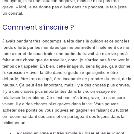
ennuyeux, c’est une situation négative, mais ce n’est pas trop
grave. » Moi, je ne donne pas d’avis dans ce podcast, je fais juste
un constat.
Comment s’inscrire ?
J’avais pendant très longtemps la tête dans le guidon et ce sont les
fonds offerts par les membres qui me permettent finalement de me
faire aider et de sous-traiter une partie du travail. Je n’arrive pas à
faire autre chose que de travailler, donc, je n’arrive pas à trouver le
temps de t’appeler. Eh bien, cette image du sens figuré, ça a donné
l’expression « avoir la tête dans le guidon » qui signifie « être
débordé, être trop occupé, être incapable de prendre du recul, de la
hauteur. Ça peut être important, mais il y a des choses plus graves,
il y a des choses plus importantes dans la vie, on essaye de
relativiser le problème. Ce n’est pas très très grave, tu es encore
vivant, il y a des choses plus graves dans la vie. Vous pouvez
acheter des points ou vous pouvez en gagner en faisant du tutorat,
en recommandant des amis et en partageant des leçons dans la
bibliothèque.
Le casino en ligne est très simple à utiliser et les jeux sont