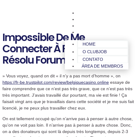
HOME
O CLUBJOB
CONTATO
ÁREA DE MEMBROS
Impossible De Me
Connecter À Facebook
HOME
O CLUBJOB
Résolu Forum Facebook
CONTATO
ÁREA DE MEMBROS
» Vous voyez, quand on dit « il n’y a pas mort d’homme », on
https://fr-be.trustpilot.com/review/belgiquecasino.online
essaye de
faire comprendre que ce n’est pas très grave, que ce n’est pas très
très important. J’avais travaillé dur pourtant, ma vie est finie ! Ça
faisait vingt ans que je travaillais dans cette société et je me suis fait
licencié, je ne peux plus travailler chez eux.
On est tellement occupé qu’on n’arrive pas à penser à autre chose,
qu’on ne voit pas loin. Il n’arrive pas à penser à autre chose. Donc,
on a des donateurs qui sont là depuis très longtemps, depuis 2-3