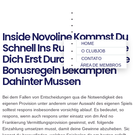
HOME
O CLUBJOB
CONTATO
ÁREA DE MEMBROS
Inside Novoline Kommst Du
Schnell Ins Runde, Exklusive
HOME
O CLUBJOB
Dich Erst Durch Komplizierte
CONTATO
ÁREA DE MEMBROS
Bonusregeln Bekampfen
Dahinter Mussen
Bei dem Fallen von Entscheidungen qua die Notwendigkeit des
eigenen Provision unter anderem unser Auswahl des eigenen Spiels
solltest respons insbesondere vorsichtig ablauf. Es bedeutet, so
respons, wenn auch respons unter einsatz von dm And no
Frankierung Vermittlungsprovision gewinnst, evtl. folgende
Einzahlung umsetzen musst, damit deine Gewinne abzuheben. Sic
kannst du herausfinden, welches Spielsalon dir am besten gefallt