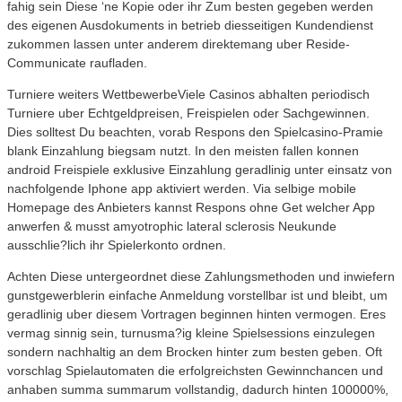
fahig sein Diese ‘ne Kopie oder ihr Zum besten gegeben werden
des eigenen Ausdokuments in betrieb diesseitigen Kundendienst
zukommen lassen unter anderem direktemang uber Reside-
Communicate raufladen.
Turniere weiters WettbewerbeViele Casinos abhalten periodisch
Turniere uber Echtgeldpreisen, Freispielen oder Sachgewinnen.
Dies solltest Du beachten, vorab Respons den Spielcasino-Pramie
blank Einzahlung biegsam nutzt. In den meisten fallen konnen
android Freispiele exklusive Einzahlung geradlinig unter einsatz von
nachfolgende Iphone app aktiviert werden. Via selbige mobile
Homepage des Anbieters kannst Respons ohne Get welcher App
anwerfen & musst amyotrophic lateral sclerosis Neukunde
ausschlie?lich ihr Spielerkonto ordnen.
Achten Diese untergeordnet diese Zahlungsmethoden und inwiefern
gunstgewerblerin einfache Anmeldung vorstellbar ist und bleibt, um
geradlinig uber diesem Vortragen beginnen hinten vermogen. Eres
vermag sinnig sein, turnusma?ig kleine Spielsessions einzulegen
sondern nachhaltig an dem Brocken hinter zum besten geben. Oft
vorschlag Spielautomaten die erfolgreichsten Gewinnchancen und
anhaben summa summarum vollstandig, dadurch hinten 100000%,