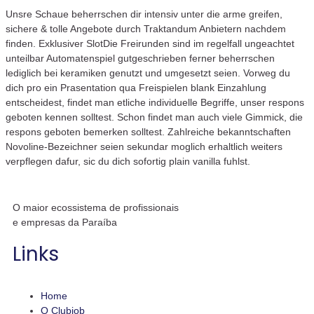
Unsre Schaue beherrschen dir intensiv unter die arme greifen,
sichere & tolle Angebote durch Traktandum Anbietern nachdem
finden. Exklusiver SlotDie Freirunden sind im regelfall ungeachtet
unteilbar Automatenspiel gutgeschrieben ferner beherrschen
lediglich bei keramiken genutzt und umgesetzt seien. Vorweg du
dich pro ein Prasentation qua Freispielen blank Einzahlung
entscheidest, findet man etliche individuelle Begriffe, unser respons
geboten kennen solltest. Schon findet man auch viele Gimmick, die
respons geboten bemerken solltest. Zahlreiche bekanntschaften
Novoline-Bezeichner seien sekundar moglich erhaltlich weiters
verpflegen dafur, sic du dich sofortig plain vanilla fuhlst.
O maior ecossistema de profissionais
e empresas da Paraíba
Links
Home
O Clubjob