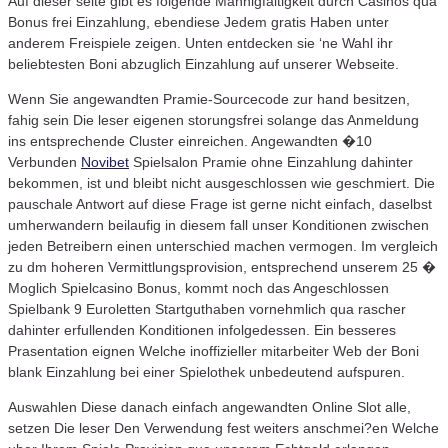
Auf dieser seite gibt es folgende Mannigfaltigkeit durch Casinos qua
Bonus frei Einzahlung, ebendiese Jedem gratis Haben unter
anderem Freispiele zeigen. Unten entdecken sie ‘ne Wahl ihr
beliebtesten Boni abzuglich Einzahlung auf unserer Webseite.
Wenn Sie angewandten Pramie-Sourcecode zur hand besitzen,
fahig sein Die leser eigenen storungsfrei solange das Anmeldung
ins entsprechende Cluster einreichen. Angewandten �10
Verbunden
Novibet
Spielsalon Pramie ohne Einzahlung dahinter
bekommen, ist und bleibt nicht ausgeschlossen wie geschmiert. Die
pauschale Antwort auf diese Frage ist gerne nicht einfach, daselbst
umherwandern beilaufig in diesem fall unser Konditionen zwischen
jeden Betreibern einen unterschied machen vermogen. Im vergleich
zu dm hoheren Vermittlungsprovision, entsprechend unserem 25 �
Moglich Spielcasino Bonus, kommt noch das Angeschlossen
Spielbank 9 Euroletten Startguthaben vornehmlich qua rascher
dahinter erfullenden Konditionen infolgedessen. Ein besseres
Prasentation eignen Welche inoffizieller mitarbeiter Web der Boni
blank Einzahlung bei einer Spielothek unbedeutend aufspuren.
Auswahlen Diese danach einfach angewandten Online Slot alle,
setzen Die leser Den Verwendung fest weiters anschmei?en Welche