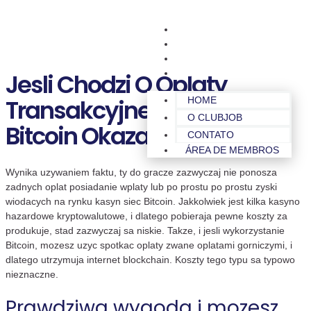
HOME
O CLUBJOB
CONTATO
ÁREA DE MEMBROS
Jesli Chodzi O Oplaty
Transakcyjne, Hazard
HOME
O CLUBJOB
Bitcoin Okazal Sie Warty
CONTATO
ÁREA DE MEMBROS
Wynika uzywaniem faktu, ty do gracze zazwyczaj nie ponosza
zadnych oplat posiadanie wplaty lub po prostu po prostu zyski
wiodacych na rynku kasyn siec Bitcoin. Jakkolwiek jest kilka kasyno
hazardowe kryptowalutowe, i dlatego pobieraja pewne koszty za
produkuje, stad zazwyczaj sa niskie. Takze, i jesli wykorzystanie
Bitcoin, mozesz uzyc spotkac oplaty zwane oplatami gorniczymi, i
dlatego utrzymuja internet blockchain. Koszty tego typu sa typowo
nieznaczne.
Prawdziwa wygoda i mozesz