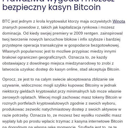
bezpieczny kasyn Bitcoin
BTC jest jednym z krola kryptowalut ktorzy maja oczywistych
Winota
znanych powodow z, takich jak kapitalizacja rynkowa i mozesz
dominacja. Od kiedy swojej premiery w 2009 rentgen. zainspirowal
twoj tworzenie nowych lancuchow blokow i infix szybsze i bardziej
przystepne operacja transakcyjne w gospodarce bezgotowkowej.
Wlasnych popularnosc jest to mozliwe przypisac miedzy innymi
brakowi ograniczen geograficznych. Oznacza to, ze kazdy
obstawiajacy z dowolnego miejsca miedzynarodowy to zrobi z
latwoscia uzyskac dostep do kasyn online, stad akceptuja Bitcoin.
Oprocz, ze jest to na calym swiecie akceptowana zblizanie sie
uzywanie, widocznosc mogli szybko kupowac Bitcoiny w jednak
niektorzy gieldach kryptowalut przy minimalnych lub moze wlasnie
zerowych oplatach. Wiecej mogli zachowac masz tokeny Bitcoin w
roznych portfelach kryptowalutowych zgodnie z swoich wyboru,
produkowac zezwolic natychmiastowy dostep z swoich aktywow w
razie potrzeby. Oznacza to, ze mozesz bez wysilku rozwidlic masz
wyplaty lub po prostu wplacic trzymac z kasyna internetowe Bitcoin
na dogodnym na wlasna reke momencie. Szuflada jest to, ze te