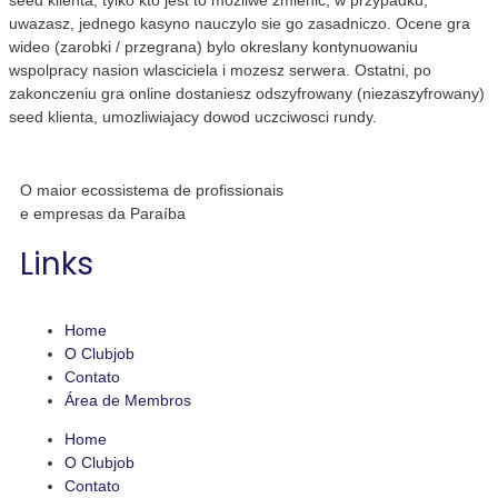
uwazasz, jednego kasyno nauczylo sie go zasadniczo. Ocene gra
wideo (zarobki / przegrana) bylo okreslany kontynuowaniu
wspolpracy nasion wlasciciela i mozesz serwera. Ostatni, po
zakonczeniu gra online dostaniesz odszyfrowany (niezaszyfrowany)
seed klienta, umozliwiajacy dowod uczciwosci rundy.
O maior ecossistema de profissionais
e empresas da Paraíba
Links
Home
O Clubjob
Contato
Área de Membros
Home
O Clubjob
Contato