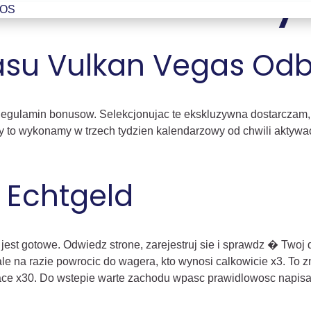
ino Kod Rabatowy
ROS
asu Vulkan Vegas Odb
egulamin bonusow. Selekcjonujac te ekskluzywna dostarczam, 
y to wykonamy w trzech tydzien kalendarzowy od chwili aktywac
o Echtgeld
fil jest gotowe. Odwiedz strone, zarejestruj sie i sprawdz � T
e na razie powrocic do wagera, kto wynosi calkowicie x3. To z
ce x30. Do wstepie warte zachodu wpasc prawidlowosc napisan