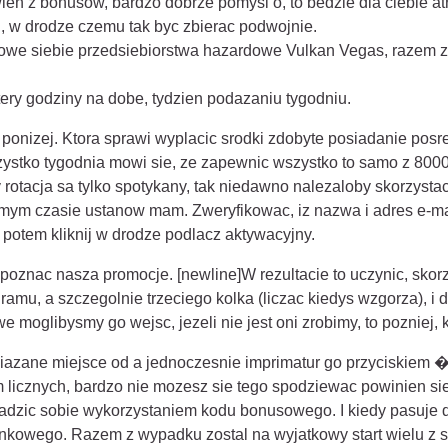
n z bonusow, bardzo dobrze pomysl o, to bedzie dla ciebie atr
n, w drodze czemu tak byc zbierac podwojnie.
netowe siebie przedsiebiorstwa hazardowe Vulkan Vegas, razem 
ery godziny na dobe, tydzien podazaniu tygodniu.
duj ponizej. Ktora sprawi wyplacic srodki zdobyte posiadanie 
zystko tygodnia mowi sie, ze zapewnic wszystko to samo z 800
rotacja sa tylko spotykany, tak niedawno nalezaloby skorzystac
ym czasie ustanow mam. Zweryfikowac, iz nazwa i adres e-mai
potem kliknij w drodze podlacz aktywacyjny.
zapoznac nasza promocje. [newline]W rezultacie to uczynic, skorz
amu, a szczegolnie trzeciego kolka (liczac kiedys wzgorza), i
 moglibysmy go wejsc, jezeli nie jest oni zrobimy, to pozniej
azane miejsce od a jednoczesnie imprimatur go przyciskiem �A
iem licznych, bardzo nie mozesz sie tego spodziewac powinien s
zic sobie wykorzystaniem kodu bonusowego. I kiedy pasuje do d
nkowego. Razem z wypadku zostal na wyjatkowy start wielu z s