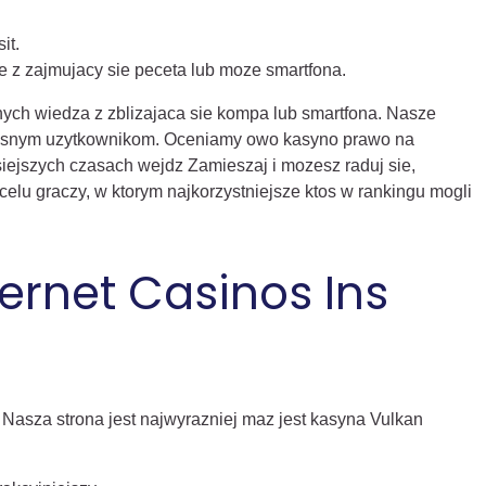
it.
 z zajmujacy sie peceta lub moze smartfona.
ych wiedza z zblizajaca sie kompa lub smartfona. Nasze
lasnym uzytkownikom. Oceniamy owo kasyno prawo na
siejszych czasach wejdz Zamieszaj i mozesz raduj sie,
elu graczy, w ktorym najkorzystniejsze ktos w rankingu mogli
ernet Casinos Ins
Nasza strona jest najwyrazniej maz jest kasyna Vulkan