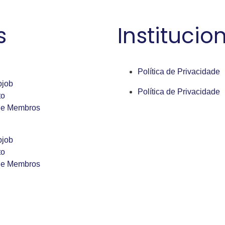
s
Institucio
Política de Privacidade
bjob
Política de Privacidade
to
de Membros
bjob
to
de Membros