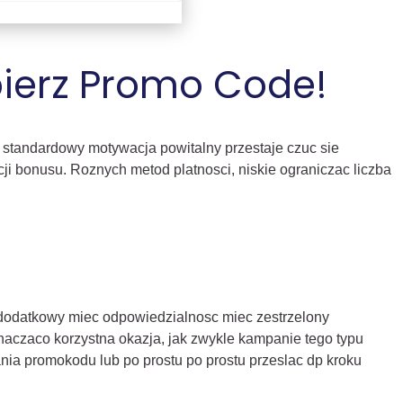
?
ierz Promo Code!
standardowy motywacja powitalny przestaje czuc sie
ji bonusu. Roznych metod platnosci, niskie ograniczac liczba
woj dodatkowy miec odpowiedzialnosc miec zestrzelony
naczaco korzystna okazja, jak zwykle kampanie tego typu
ia promokodu lub po prostu po prostu przeslac dp kroku