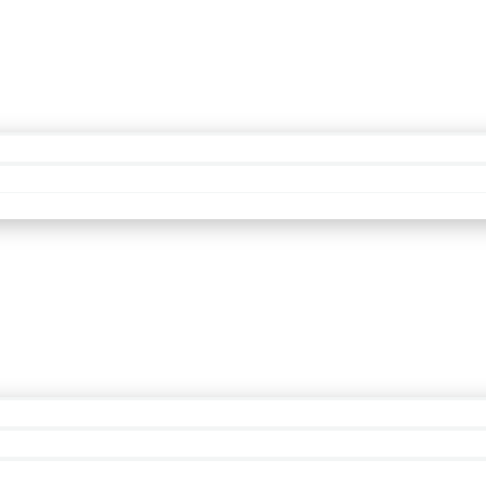
e Casino : Plongé