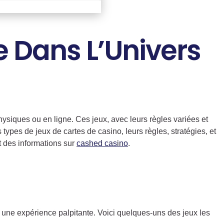
e Dans L’Univers
hysiques ou en ligne. Ces jeux, avec leurs règles variées et
 types de jeux de cartes de casino, leurs règles, stratégies, et
 des informations sur
cashed casino
.
t une expérience palpitante. Voici quelques-uns des jeux les