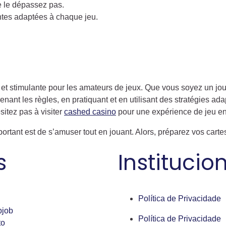
e le dépassez pas.
ntes adaptées à chaque jeu.
e et stimulante pour les amateurs de jeux. Que vous soyez un jo
nant les règles, en pratiquant et en utilisant des stratégies 
sitez pas à visiter
cashed casino
pour une expérience de jeu en
portant est de s’amuser tout en jouant. Alors, préparez vos cart
s
Institucio
Política de Privacidade
bjob
Política de Privacidade
to