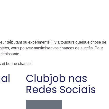
ueur débutant ou expérimenté, il y a toujours quelque chose de
adaptées, vous pouvez maximiser vos chances de succès. Pour
richissante.
es et bonne chance !
nal
Clubjob nas
Redes Sociais