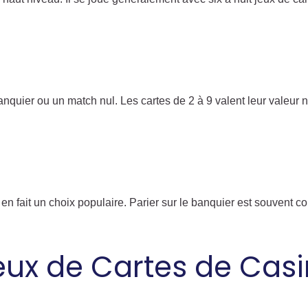
nquier ou un match nul. Les cartes de 2 à 9 valent leur valeur no
 en fait un choix populaire. Parier sur le banquier est souvent 
eux de Cartes de Cas