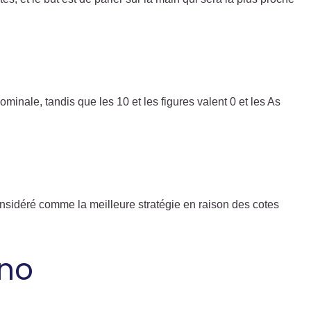
minale, tandis que les 10 et les figures valent 0 et les As
considéré comme la meilleure stratégie en raison des cotes
ino