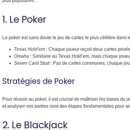
plus populaires :
1. Le Poker
Le poker est sans doute le jeu de cartes le plus célèbre dans le
Texas Hold’em
: Chaque joueur reçoit deux cartes privé
Omaha
: Similaire au Texas Hold’em, mais chaque joueur
Seven Card Stud
: Pas de cartes communes, chaque joueur
Stratégies de Poker
Pour réussir au poker, il est crucial de maîtriser les bases d
et analyser vos parties sont des étapes fondamentales pour amé
2. Le Blackjack