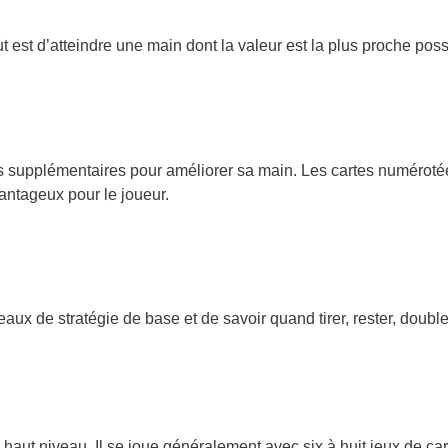
 est d’atteindre une main dont la valeur est la plus proche poss
 supplémentaires pour améliorer sa main. Les cartes numérotées
vantageux pour le joueur.
leaux de stratégie de base et de savoir quand tirer, rester, doub
aut niveau. Il se joue généralement avec six à huit jeux de carte