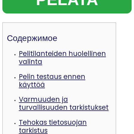
Содержимое
Pelitilanteiden huolellinen
valinta
Pelin testaus ennen
käyttöä
Varmuuden ja
turvallisuuden tarkistukset
Tehokas tietosuojan
tarkistus