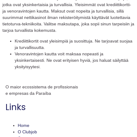
jotka ovat yksinkertaisia ja turvallisia. Yleisimmät ovat krediittikortti-
ja venoravintojen kautta. Maksut ovat nopeita ja turvallisia, sillä
suurimmat nettikasinot ilman rekisteröitymistä käyttävät luotettavia
tietoturva-tekniikoita. Valitse maksutapa, joka sopii sinun tarpeisiin ja
tarjoa turvallista kokemusta.
Krediittikortit ovat yleisimpiä ja suosittuja. Ne tarjoavat suojaa
ja turvallisuutta.
Venoravintojen kautta voit maksaa nopeasti ja
yksinkertaisesti. Ne ovat erityisen hyviä, jos haluat säilyttää
yksityisyytesi.
O maior ecossistema de profissionais
e empresas da Paraíba
Links
Home
O Clubjob