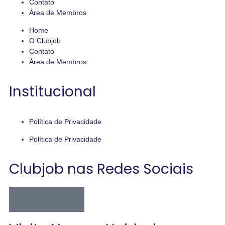
Contato
Área de Membros
Home
O Clubjob
Contato
Área de Membros
Institucional
Política de Privacidade
Política de Privacidade
Clubjob nas Redes Sociais