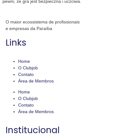
pewni, że gra jest bezpieczna i uczciwa.
O maior ecossistema de profissionais
e empresas da Paraíba
Links
Home
O Clubjob
Contato
Área de Membros
Home
O Clubjob
Contato
Área de Membros
Institucional