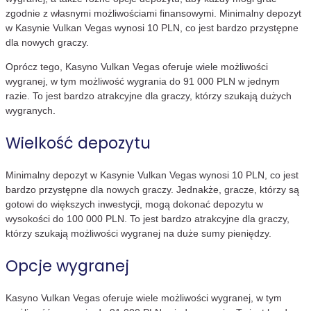
zgodnie z własnymi możliwościami finansowymi. Minimalny depozyt
w Kasynie Vulkan Vegas wynosi 10 PLN, co jest bardzo przystępne
dla nowych graczy.
Oprócz tego, Kasyno Vulkan Vegas oferuje wiele możliwości
wygranej, w tym możliwość wygrania do 91 000 PLN w jednym
razie. To jest bardzo atrakcyjne dla graczy, którzy szukają dużych
wygranych.
Wielkość depozytu
Minimalny depozyt w Kasynie Vulkan Vegas wynosi 10 PLN, co jest
bardzo przystępne dla nowych graczy. Jednakże, gracze, którzy są
gotowi do większych inwestycji, mogą dokonać depozytu w
wysokości do 100 000 PLN. To jest bardzo atrakcyjne dla graczy,
którzy szukają możliwości wygranej na duże sumy pieniędzy.
Opcje wygranej
Kasyno Vulkan Vegas oferuje wiele możliwości wygranej, w tym