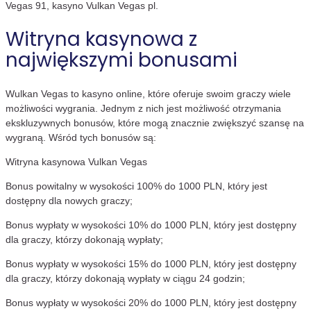
Vegas 91, kasyno Vulkan Vegas pl.
Witryna kasynowa z
największymi bonusami
Wulkan Vegas to kasyno online, które oferuje swoim graczy wiele
możliwości wygrania. Jednym z nich jest możliwość otrzymania
ekskluzywnych bonusów, które mogą znacznie zwiększyć szansę na
wygraną. Wśród tych bonusów są:
Witryna kasynowa Vulkan Vegas
Bonus powitalny w wysokości 100% do 1000 PLN, który jest
dostępny dla nowych graczy;
Bonus wypłaty w wysokości 10% do 1000 PLN, który jest dostępny
dla graczy, którzy dokonają wypłaty;
Bonus wypłaty w wysokości 15% do 1000 PLN, który jest dostępny
dla graczy, którzy dokonają wypłaty w ciągu 24 godzin;
Bonus wypłaty w wysokości 20% do 1000 PLN, który jest dostępny