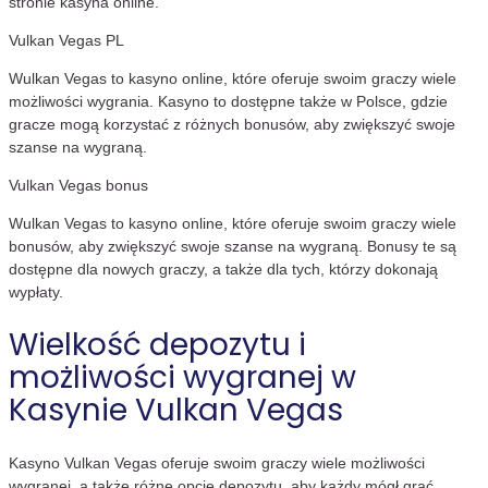
stronie kasyna online.
Vulkan Vegas PL
Wulkan Vegas to kasyno online, które oferuje swoim graczy wiele
możliwości wygrania. Kasyno to dostępne także w Polsce, gdzie
gracze mogą korzystać z różnych bonusów, aby zwiększyć swoje
szanse na wygraną.
Vulkan Vegas bonus
Wulkan Vegas to kasyno online, które oferuje swoim graczy wiele
bonusów, aby zwiększyć swoje szanse na wygraną. Bonusy te są
dostępne dla nowych graczy, a także dla tych, którzy dokonają
wypłaty.
Wielkość depozytu i
możliwości wygranej w
Kasynie Vulkan Vegas
Kasyno Vulkan Vegas oferuje swoim graczy wiele możliwości
wygranej, a także różne opcje depozytu, aby każdy mógł grać