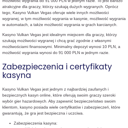
możliwość wygrania do 91 000 PLN w jednym razie. To jest bardzo
atrakcyjne dla graczy, którzy szukają dużych wygranych. Oprócz
tego, Kasyno Vulkan Vegas oferuje wiele innych możliwości
wygranej, w tym możliwość wygrania w kasynie, możliwość wygrania
w automatach, a także możliwość wygrania w grach karcianych.
Kasyno Vulkan Vegas jest idealnym miejscem dla graczy, którzy
szukają możliwości wygranej i chcą grać zgodnie z własnymi
możliwościami finansowymi. Minimalny depozyt wynosi 10 PLN, a
możliwość wygrania wynosi do 91 000 PLN w jednym razie.
Zabezpieczenia i certyfikaty
kasyna
Kasyno Vulkan Vegas jest jednym z najbardziej zaufanych i
bezpiecznych kasyn online, które oferują swoim graczy szeroki
wybór gier hazardowych. Aby zapewnić bezpieczeństwo swoim
klientom, kasyno posiada wiele certyfikatów i zabezpieczeń, które
gwarantują, że gra jest bezpieczna i uczciwa.
Zabezpieczenia kasyna: