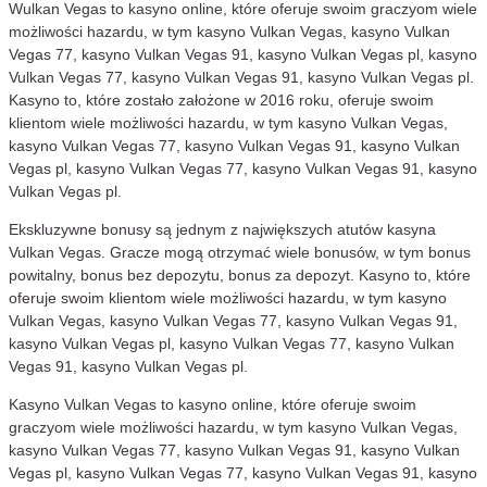
Wulkan Vegas to kasyno online, które oferuje swoim graczyom wiele
możliwości hazardu, w tym kasyno Vulkan Vegas, kasyno Vulkan
Vegas 77, kasyno Vulkan Vegas 91, kasyno Vulkan Vegas pl, kasyno
Vulkan Vegas 77, kasyno Vulkan Vegas 91, kasyno Vulkan Vegas pl.
Kasyno to, które zostało założone w 2016 roku, oferuje swoim
klientom wiele możliwości hazardu, w tym kasyno Vulkan Vegas,
kasyno Vulkan Vegas 77, kasyno Vulkan Vegas 91, kasyno Vulkan
Vegas pl, kasyno Vulkan Vegas 77, kasyno Vulkan Vegas 91, kasyno
Vulkan Vegas pl.
Ekskluzywne bonusy są jednym z największych atutów kasyna
Vulkan Vegas. Gracze mogą otrzymać wiele bonusów, w tym bonus
powitalny, bonus bez depozytu, bonus za depozyt. Kasyno to, które
oferuje swoim klientom wiele możliwości hazardu, w tym kasyno
Vulkan Vegas, kasyno Vulkan Vegas 77, kasyno Vulkan Vegas 91,
kasyno Vulkan Vegas pl, kasyno Vulkan Vegas 77, kasyno Vulkan
Vegas 91, kasyno Vulkan Vegas pl.
Kasyno Vulkan Vegas to kasyno online, które oferuje swoim
graczyom wiele możliwości hazardu, w tym kasyno Vulkan Vegas,
kasyno Vulkan Vegas 77, kasyno Vulkan Vegas 91, kasyno Vulkan
Vegas pl, kasyno Vulkan Vegas 77, kasyno Vulkan Vegas 91, kasyno