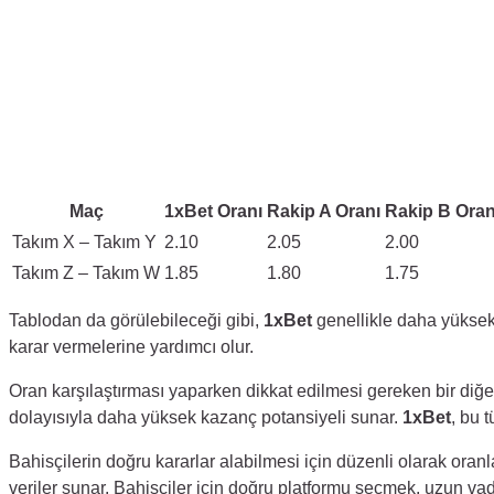
Maç
1xBet Oranı
Rakip A Oranı
Rakip B Oran
Takım X – Takım Y
2.10
2.05
2.00
Takım Z – Takım W
1.85
1.80
1.75
Tablodan da görülebileceği gibi,
1xBet
genellikle daha yüksek 
karar vermelerine yardımcı olur.
Oran karşılaştırması yaparken dikkat edilmesi gereken bir diğer
dolayısıyla daha yüksek kazanç potansiyeli sunar.
1xBet
, bu t
Bahisçilerin doğru kararlar alabilmesi için düzenli olarak oranl
veriler sunar. Bahisçiler için doğru platformu seçmek, uzun va