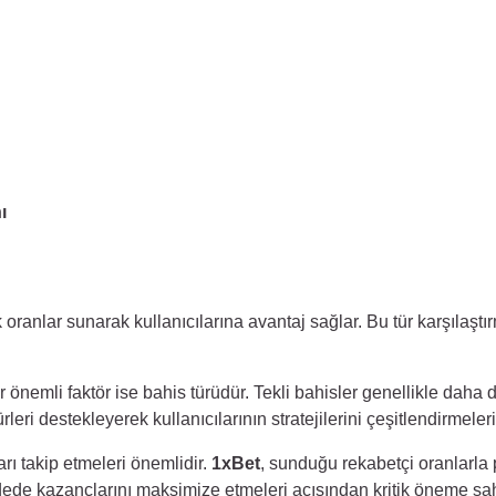
ı
oranlar sunarak kullanıcılarına avantaj sağlar. Bu tür karşılaştı
 önemli faktör ise bahis türüdür. Tekli bahisler genellikle daha
ürleri destekleyerek kullanıcılarının stratejilerini çeşitlendirmeler
arı takip etmeleri önemlidir.
1xBet
, sunduğu rekabetçi oranlarla 
dede kazançlarını maksimize etmeleri açısından kritik öneme sahi