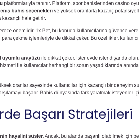
tu
platformlarıyla tanınır. Platform, spor bahislerinden casino o
eniş bahis seçenekleri
ve yüksek oranlarla kazanç potansiyelleri
kazançlı hale getirir.
erece önemlidir. 1x Bet, bu konuda kullanıcılarına güvence verere
lı para çekme işlemleriyle de dikkat çeker. Bu özellikler, kullanı
l uyumlu arayüzü
ile dikkat çeker. İster evde ister dışarıda olu
izmeti ile kullanıcılar herhangi bir sorun yaşadıklarında anında ya
ksek oranlar sayesinde kullanıcılar için kazançlı bir deneyim s
arşılamayı başarır. Bahis dünyasında fark yaratmak isteyenler içi
de Başarı Stratejileri
in hayalini süsler.
Ancak, bu alanda başarılı olabilmek için beli