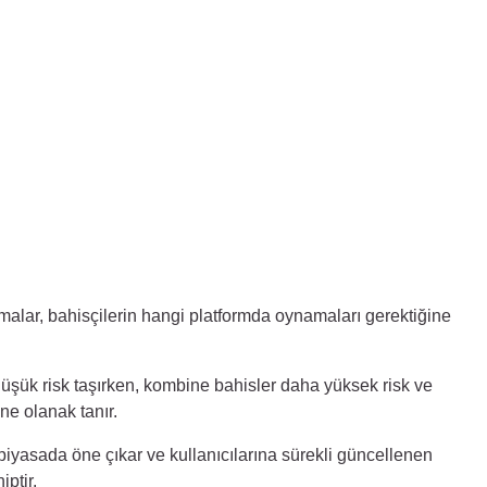
rmalar, bahisçilerin hangi platformda oynamaları gerektiğine
 düşük risk taşırken, kombine bahisler daha yüksek risk ve
ine olanak tanır.
piyasada öne çıkar ve kullanıcılarına sürekli güncellenen
ptir.