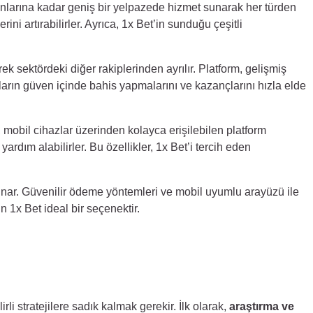
yunlarına kadar geniş bir yelpazede hizmet sunarak her türden
ni artırabilirler. Ayrıca, 1x Bet’in sunduğu çeşitli
k sektördeki diğer rakiplerinden ayrılır. Platform, gelişmiş
cıların güven içinde bahis yapmalarını ve kazançlarını hızla elde
n, mobil cihazlar üzerinden kolayca erişilebilen platform
rdım alabilirler. Bu özellikler, 1x Bet’i tercih eden
unar. Güvenilir ödeme yöntemleri ve mobil uyumlu arayüzü ile
n 1x Bet ideal bir seçenektir.
rli stratejilere sadık kalmak gerekir. İlk olarak,
araştırma ve