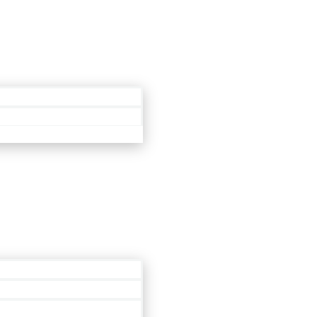
Área de Membros