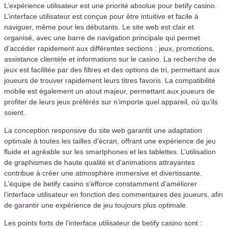
L’expérience utilisateur est une priorité absolue pour betify casino.
L’interface utilisateur est conçue pour être intuitive et facile à
naviguer, même pour les débutants. Le site web est clair et
organisé, avec une barre de navigation principale qui permet
d’accéder rapidement aux différentes sections : jeux, promotions,
assistance clientèle et informations sur le casino. La recherche de
jeux est facilitée par des filtres et des options de tri, permettant aux
joueurs de trouver rapidement leurs titres favoris. La compatibilité
mobile est également un atout majeur, permettant aux joueurs de
profiter de leurs jeux préférés sur n’importe quel appareil, où qu’ils
soient.
La conception responsive du site web garantit une adaptation
optimale à toutes les tailles d’écran, offrant une expérience de jeu
fluide et agréable sur les smartphones et les tablettes. L’utilisation
de graphismes de haute qualité et d’animations attrayantes
contribue à créer une atmosphère immersive et divertissante.
L’équipe de betify casino s’efforce constamment d’améliorer
l’interface utilisateur en fonction des commentaires des joueurs, afin
de garantir une expérience de jeu toujours plus optimale.
Les points forts de l’interface utilisateur de betify casino sont :