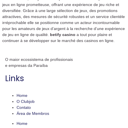
jeux en ligne prometteuse, offrant une expérience de jeu riche et
diversifiée. Grâce à une large sélection de jeux, des promotions
attractives, des mesures de sécurité robustes et un service clientèle
irréprochable elle se positionne comme un acteur incontournable
pour les amateurs de jeux d’argent à la recherche d’une expérience
de jeu en ligne de qualité.
betify casino
a tout pour plaire et
continuer à se développer sur le marché des casinos en ligne.
O maior ecossistema de profissionais
e empresas da Paraíba
Links
Home
O Clubjob
Contato
Área de Membros
Home