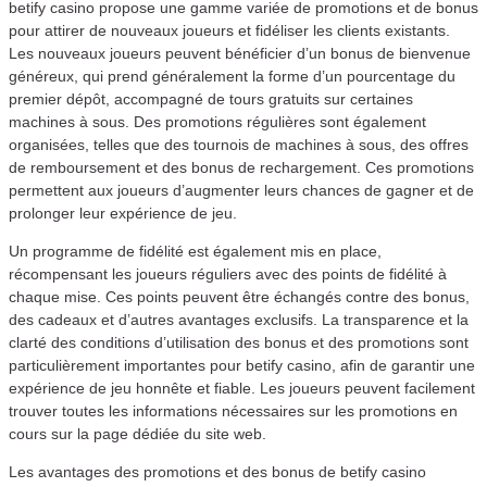
betify casino propose une gamme variée de promotions et de bonus
pour attirer de nouveaux joueurs et fidéliser les clients existants.
Les nouveaux joueurs peuvent bénéficier d’un bonus de bienvenue
généreux, qui prend généralement la forme d’un pourcentage du
premier dépôt, accompagné de tours gratuits sur certaines
machines à sous. Des promotions régulières sont également
organisées, telles que des tournois de machines à sous, des offres
de remboursement et des bonus de rechargement. Ces promotions
permettent aux joueurs d’augmenter leurs chances de gagner et de
prolonger leur expérience de jeu.
Un programme de fidélité est également mis en place,
récompensant les joueurs réguliers avec des points de fidélité à
chaque mise. Ces points peuvent être échangés contre des bonus,
des cadeaux et d’autres avantages exclusifs. La transparence et la
clarté des conditions d’utilisation des bonus et des promotions sont
particulièrement importantes pour betify casino, afin de garantir une
expérience de jeu honnête et fiable. Les joueurs peuvent facilement
trouver toutes les informations nécessaires sur les promotions en
cours sur la page dédiée du site web.
Les avantages des promotions et des bonus de betify casino