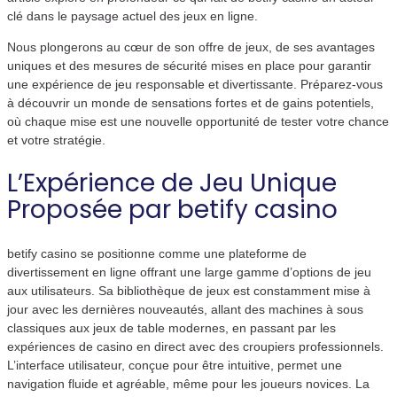
clé dans le paysage actuel des jeux en ligne.
Nous plongerons au cœur de son offre de jeux, de ses avantages
uniques et des mesures de sécurité mises en place pour garantir
une expérience de jeu responsable et divertissante. Préparez-vous
à découvrir un monde de sensations fortes et de gains potentiels,
où chaque mise est une nouvelle opportunité de tester votre chance
et votre stratégie.
L’Expérience de Jeu Unique
Proposée par betify casino
betify casino se positionne comme une plateforme de
divertissement en ligne offrant une large gamme d’options de jeu
aux utilisateurs. Sa bibliothèque de jeux est constamment mise à
jour avec les dernières nouveautés, allant des machines à sous
classiques aux jeux de table modernes, en passant par les
expériences de casino en direct avec des croupiers professionnels.
L’interface utilisateur, conçue pour être intuitive, permet une
navigation fluide et agréable, même pour les joueurs novices. La