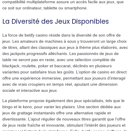
compatibilité multiplateforme assure un accès facile aux jeux, que
ce soit sur ordinateur, tablette ou smartphone.
La Diversité des Jeux Disponibles
La force de betify casino réside dans la diversité de son offre de
jeux. Les amateurs de machines à sous y trouveront un large choix
de titres, allant des classiques aux jeux à thème plus élaborés, avec
des jackpots progressifs alléchants. Les passionnés de jeux de
table ne seront pas en reste, avec une sélection complète de
blackjack, roulette, poker et baccarat, déclinés en plusieurs
variantes pour satisfaire tous les goûts. L’option de casino en direct
offre une expérience immersive, permettant aux joueurs d’interagir
avec de vrais croupiers en temps réel, ajoutant une dimension
sociale et interactive aux jeux.
La plateforme propose également des jeux spécialisés, tels que le
bingo et le keno, pour varier les plaisirs. Une section dédiée aux
jeux de grattage instantanés offre une alternative rapide et
divertissante. L’ajout régulier de nouveaux titres garantit que l’offre
de jeux reste fraîche et innovante, stimulant l’intérêt des joueurs et