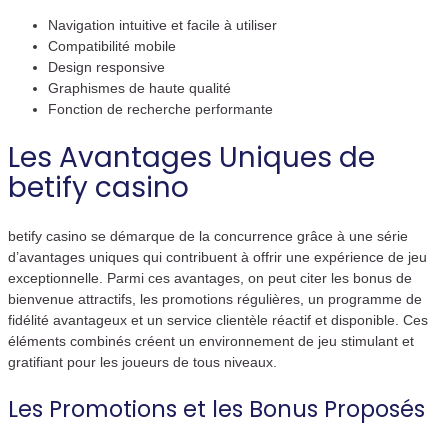
Navigation intuitive et facile à utiliser
Compatibilité mobile
Design responsive
Graphismes de haute qualité
Fonction de recherche performante
Les Avantages Uniques de
betify casino
betify casino se démarque de la concurrence grâce à une série
d’avantages uniques qui contribuent à offrir une expérience de jeu
exceptionnelle. Parmi ces avantages, on peut citer les bonus de
bienvenue attractifs, les promotions régulières, un programme de
fidélité avantageux et un service clientèle réactif et disponible. Ces
éléments combinés créent un environnement de jeu stimulant et
gratifiant pour les joueurs de tous niveaux.
Les Promotions et les Bonus Proposés