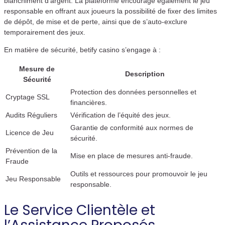
blanchiment d’argent. La plateforme encourage également le jeu
responsable en offrant aux joueurs la possibilité de fixer des limites
de dépôt, de mise et de perte, ainsi que de s’auto-exclure
temporairement des jeux.
En matière de sécurité, betify casino s’engage à :
Mesure de
Description
Sécurité
Protection des données personnelles et
Cryptage SSL
financières.
Audits Réguliers
Vérification de l’équité des jeux.
Garantie de conformité aux normes de
Licence de Jeu
sécurité.
Prévention de la
Mise en place de mesures anti-fraude.
Fraude
Outils et ressources pour promouvoir le jeu
Jeu Responsable
responsable.
Le Service Clientèle et