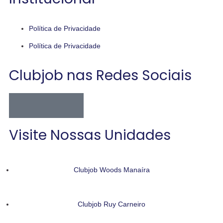
Política de Privacidade
Política de Privacidade
Clubjob nas Redes Sociais
Visite Nossas Unidades
Clubjob Woods Manaíra
Clubjob Ruy Carneiro