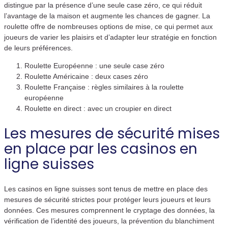
distingue par la présence d’une seule case zéro, ce qui réduit
l’avantage de la maison et augmente les chances de gagner. La
roulette offre de nombreuses options de mise, ce qui permet aux
joueurs de varier les plaisirs et d’adapter leur stratégie en fonction
de leurs préférences.
Roulette Européenne : une seule case zéro
Roulette Américaine : deux cases zéro
Roulette Française : règles similaires à la roulette
européenne
Roulette en direct : avec un croupier en direct
Les mesures de sécurité mises
en place par les casinos en
ligne suisses
Les casinos en ligne suisses sont tenus de mettre en place des
mesures de sécurité strictes pour protéger leurs joueurs et leurs
données. Ces mesures comprennent le cryptage des données, la
vérification de l’identité des joueurs, la prévention du blanchiment