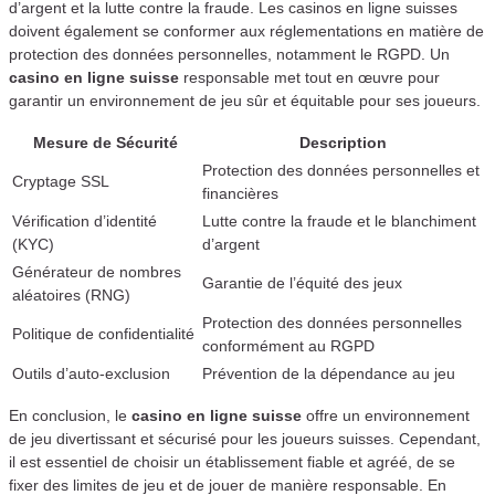
d’argent et la lutte contre la fraude. Les casinos en ligne suisses
doivent également se conformer aux réglementations en matière de
protection des données personnelles, notamment le RGPD. Un
casino en ligne suisse
responsable met tout en œuvre pour
garantir un environnement de jeu sûr et équitable pour ses joueurs.
Mesure de Sécurité
Description
Protection des données personnelles et
Cryptage SSL
financières
Vérification d’identité
Lutte contre la fraude et le blanchiment
(KYC)
d’argent
Générateur de nombres
Garantie de l’équité des jeux
aléatoires (RNG)
Protection des données personnelles
Politique de confidentialité
conformément au RGPD
Outils d’auto-exclusion
Prévention de la dépendance au jeu
En conclusion, le
casino en ligne suisse
offre un environnement
de jeu divertissant et sécurisé pour les joueurs suisses. Cependant,
il est essentiel de choisir un établissement fiable et agréé, de se
fixer des limites de jeu et de jouer de manière responsable. En