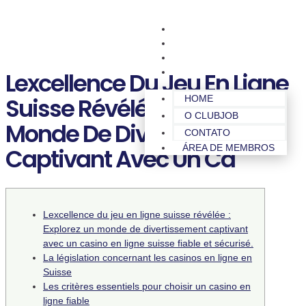
HOME
O CLUBJOB
CONTATO
ÁREA DE MEMBROS
Lexcellence Du Jeu En Ligne
Suisse Révélée Explorez Un
HOME
O CLUBJOB
Monde De Divertissement
CONTATO
ÁREA DE MEMBROS
Captivant Avec Un Ca
Lexcellence du jeu en ligne suisse révélée :
Explorez un monde de divertissement captivant
avec un casino en ligne suisse fiable et sécurisé.
La législation concernant les casinos en ligne en
Suisse
Les critères essentiels pour choisir un casino en
ligne fiable