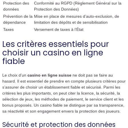
Protection des
Conformité au RGPD (Règlement Général sur la
données
Protection des Données)
Prévention de la
Mise en place de mesures d’auto-exclusion, de
dépendance
limitation des dépôts et de sensibilisation
Taxes
Versement de taxes à l’État
Les critères essentiels pour
choisir un casino en ligne
fiable
Le choix d’un
casino en ligne suisse
ne doit pas se faire au
hasard. Il est essentiel de prendre en compte plusieurs critères pour
s’assurer de choisir un établissement fiable et sécurisé. Parmi les
critères les plus importants, on peut citer la licence, la sécurité, la
sélection de jeux, les méthodes de paiement, le service client et les
bonus proposés. Un casino fiable se distingue par sa transparence,
sa réactivité et son engagement envers la protection des joueurs.
Sécurité et protection des données