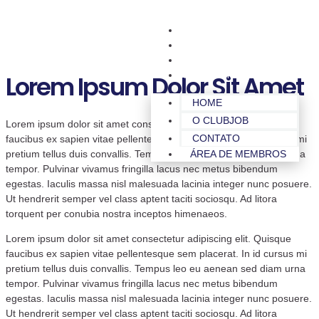
HOME
O CLUBJOB
CONTATO
ÁREA DE MEMBROS
Lorem Ipsum Dolor Sit Amet
HOME
O CLUBJOB
Lorem ipsum dolor sit amet consectetur adipiscing elit. Quisque
CONTATO
faucibus ex sapien vitae pellentesque sem placerat. In id cursus mi
pretium tellus duis convallis. Tempus leo eu aenean sed diam urna
ÁREA DE MEMBROS
tempor. Pulvinar vivamus fringilla lacus nec metus bibendum
egestas. Iaculis massa nisl malesuada lacinia integer nunc posuere.
Ut hendrerit semper vel class aptent taciti sociosqu. Ad litora
torquent per conubia nostra inceptos himenaeos.
Lorem ipsum dolor sit amet consectetur adipiscing elit. Quisque
faucibus ex sapien vitae pellentesque sem placerat. In id cursus mi
pretium tellus duis convallis. Tempus leo eu aenean sed diam urna
tempor. Pulvinar vivamus fringilla lacus nec metus bibendum
egestas. Iaculis massa nisl malesuada lacinia integer nunc posuere.
Ut hendrerit semper vel class aptent taciti sociosqu. Ad litora