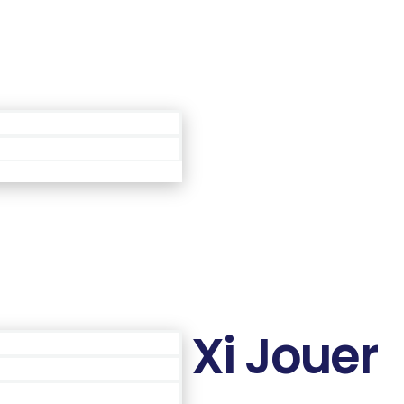
Área de Membros
n Ji Bao Xi Jouer