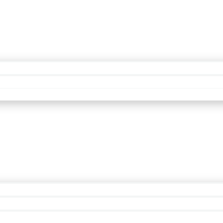
sing Fortunes : Ji