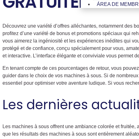
GRATUITEMENT
ÁREA DE MEMB
Découvrez une variété d’offres alléchantes, notamment des bo
profitez d’une variété de bonus et promotions spéciaux qui re
vous aimerez la ingéniosité et les expériences inédites qui vo
protégé et de confiance, conçu spécialement pour vous, amateu
et interactive. L’interface élégante et conviviale vous permet 
En tenant compte de ces pourcentages de retour, vous pouvez 
guider dans le choix de vos machines à sous. Si de nombreux p
essentiel pour optimiser votre aventure ludique. Si vous rec
Les dernières actuali
Les machines à sous offrent une ambiance colorée et fruitée, a
que les résultats des machines à sous sont entièrement aléato