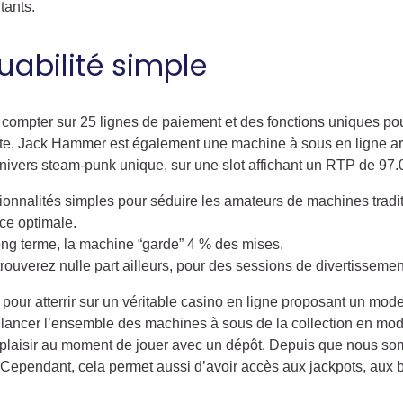
tants.
uabilité simple
compter sur 25 lignes de paiement et des fonctions uniques pou
te, Jack Hammer est également une machine à sous en ligne arg
ers steam-punk unique, sur une slot affichant un RTP de 97.0
tionnalités simples pour séduire les amateurs de machines tradit
ce optimale.
ong terme, la machine “garde” 4 % des mises.
trouverez nulle part ailleurs, pour des sessions de divertissemen
 pour atterrir sur un véritable casino en ligne proposant un mod
 lancer l’ensemble des machines à sous de la collection en mode
e plaisir au moment de jouer avec un dépôt. Depuis que nous s
Cependant, cela permet aussi d’avoir accès aux jackpots, aux bon