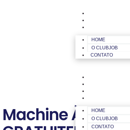
HOME
O CLUBJOB
CONTATO
HOME
O CLUBJOB
CONTATO
HOME
O CLUBJOB
CONTATO
ÁREA DE MEMBROS
Machine À Sous Ri
HOME
O CLUBJOB
CONTATO