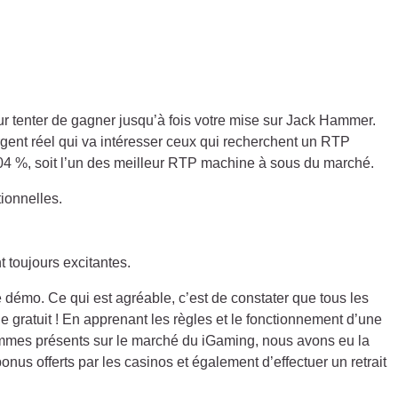
r tenter de gagner jusqu’à fois votre mise sur Jack Hammer.
ent réel qui va intéresser ceux qui recherchent un RTP
4 %, soit l’un des meilleur RTP machine à sous du marché.
ionnelles.
t toujours excitantes.
e démo. Ce qui est agréable, c’est de constater que tous les
 gratuit ! En apprenant les règles et le fonctionnement d’une
ommes présents sur le marché du iGaming, nous avons eu la
us offerts par les casinos et également d’effectuer un retrait