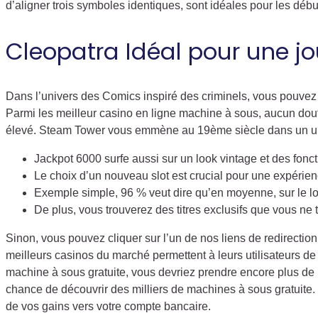
d’aligner trois symboles identiques, sont idéales pour les débu
Cleopatra Idéal pour une jo
Dans l’univers des Comics inspiré des criminels, vous pouvez 
Parmi les meilleur casino en ligne machine à sous, aucun dou
élevé. Steam Tower vous emmène au 19ème siècle dans un univ
Jackpot 6000 surfe aussi sur un look vintage et des fonc
Le choix d’un nouveau slot est crucial pour une expérien
Exemple simple, 96 % veut dire qu’en moyenne, sur le l
De plus, vous trouverez des titres exclusifs que vous ne 
Sinon, vous pouvez cliquer sur l’un de nos liens de redirection
meilleurs casinos du marché permettent à leurs utilisateurs de
machine à sous gratuite, vous devriez prendre encore plus d
chance de découvrir des milliers de machines à sous gratuite. 
de vos gains vers votre compte bancaire.