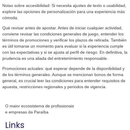
Notas sobre accesibilidad: Si necesita ajustes de texto o usabilidad,
explore las opciones de personalización para una experiencia más
cómoda.
Qué revisar antes de apostar. Antes de iniciar cualquier actividad,
conviene revisar las condiciones generales de juego, entender los
términos de promociones y verificar los plazos de retirada. También
es útil tomarse un momento para evaluar si la experiencia cumple
con las expectativas y si se ajusta al perfil de riesgo. En definitiva, la
prudencia es una aliada del entretenimiento responsable.
Promociones actuales: qué esperar depende de la disponibilidad y
de los términos generales. Aunque se mencionan bonos de forma
general, es crucial leer las condiciones para entender requisitos de
apuesta, restricciones regionales y periodos de vigencia.
O maior ecossistema de profissionais
e empresas da Paraíba
Links