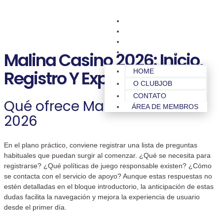
HOME
O CLUBJOB
CONTATO
ÁREA DE MEMBROS
Malina Casino 2026: Inicio,
Registro Y Experiencia
HOME
O CLUBJOB
CONTATO
Qué ofrece Malina Casino en
ÁREA DE MEMBROS
2026
En el plano práctico, conviene registrar una lista de preguntas
habituales que puedan surgir al comenzar. ¿Qué se necesita para
registrarse? ¿Qué políticas de juego responsable existen? ¿Cómo
se contacta con el servicio de apoyo? Aunque estas respuestas no
estén detalladas en el bloque introductorio, la anticipación de estas
dudas facilita la navegación y mejora la experiencia de usuario
desde el primer día.