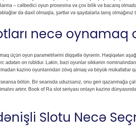
aydalarına – cəlbedici oyun prosesinə və çox bilik və bacarıq ol
əğlər də daxil olmaqla, şərtlər və qaydalarla tanış olmağınız t
otları necə oynamaq 
maq üçün oyun parametrlərini diqqətlə öyrənin. Həqiqətən aşağı 
rc adətən on rubldur. Lakin, bəzi oyunlar sikkənin nominalından
i olmadan kazino oyunlarından zövq almaq və böyük mükafatlar 
n seansa bölün. Bir seansda uduzsanız, onu geri qazanmağa çalış
nı artırır. Book of Ra slot seriyası onlayn kazino dünyasında əs
dənişli Slotu Necə Se