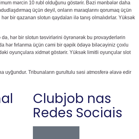
inimum mərcin 10 rubl olduğunu göstərir. Bəzi mənbələr daha
əhdudlaşdırmaq üçün deyil, onların maraqlarını qorumaq üçün
r bir qazanan slotun qaydaları ilə tanış olmalıdırlar. Yüksək
də, hər bir slotun təsvirlərini öyrənərək bu provayderlərin
da hər fırlanma üçün cəmi bir qəpik ödəyə biləcəyiniz çoxlu
i oyunçulara xidmət göstərir. Yüksək limitli oyunçular slot
 uyğundur. Tribunaların gurultulu səsi atmosferə əlavə edir
nal
Clubjob nas
Redes Sociais