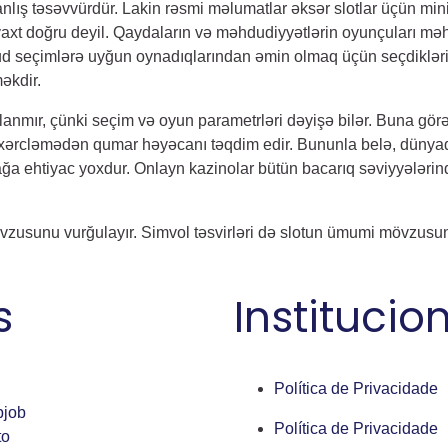
anlış təsəvvürdür. Lakin rəsmi məlumatlar əksər slotlar üçün m
 vaxt doğru deyil. Qaydaların və məhdudiyyətlərin oyunçuları m
 seçimlərə uyğun oynadıqlarından əmin olmaq üçün seçdikləri hə
məkdir.
lanmır, çünki seçim və oyun parametrləri dəyişə bilər. Buna görə 
pul xərcləmədən qumar həyəcanı təqdim edir. Bununla belə, dünya
 ehtiyac yoxdur. Onlayn kazinolar bütün bacarıq səviyyələrindək
zusunu vurğulayır. Simvol təsvirləri də slotun ümumi mövzusuna
s
Institucio
Política de Privacidade
bjob
Política de Privacidade
to