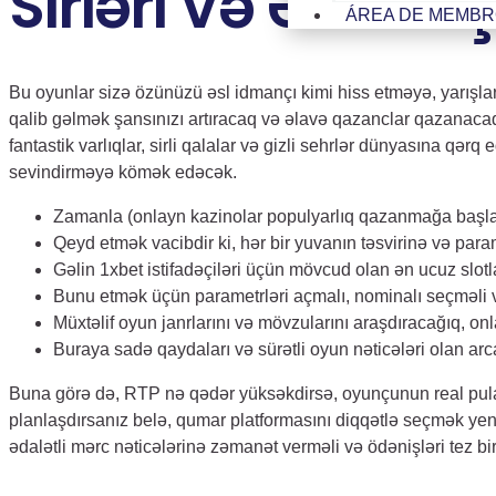
Sirləri Və Ən Yaxş
ÁREA DE MEMB
Bu oyunlar sizə özünüzü əsl idmançı kimi hiss etməyə, yarışla
qalib gəlmək şansınızı artıracaq və əlavə qazanclar qazanacaq
fantastik varlıqlar, sirli qalalar və gizli sehrlər dünyasına qərq
sevindirməyə kömək edəcək.
Zamanla (onlayn kazinolar populyarlıq qazanmağa başladı
Qeyd etmək vacibdir ki, hər bir yuvanın təsvirinə və param
Gəlin 1xbet istifadəçiləri üçün mövcud olan ən ucuz slotl
Bunu etmək üçün parametrləri açmalı, nominalı seçməli v
Müxtəlif oyun janrlarını və mövzularını araşdıracağıq, on
Buraya sadə qaydaları və sürətli oyun nəticələri olan arca
Buna görə də, RTP nə qədər yüksəkdirsə, oyunçunun real pula
planlaşdırsanız belə, qumar platformasını diqqətlə seçmək yenə də
ədalətli mərc nəticələrinə zəmanət verməli və ödənişləri tez b