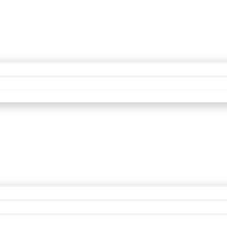
bet Slotları 2025: