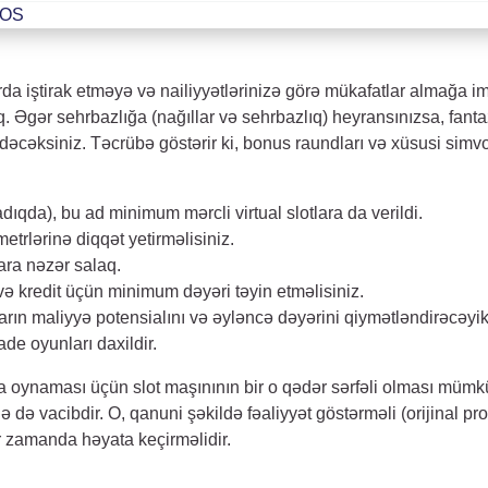
ı Slotlar
ROS
rda iştirak etməyə və nailiyyətlərinizə görə mükafatlar almağa i
. Əgər sehrbazlığa (nağıllar və sehrbazlıq) heyransınızsa, fan
 edəcəksiniz.
Təcrübə göstərir ki, bonus raundları və xüsusi simvol
qda), bu ad minimum mərcli virtual slotlara da verildi.
etrlərinə diqqət yetirməlisiniz.
ara nəzər salaq.
ə kredit üçün minimum dəyəri təyin etməlisiniz.
ların maliyyə potensialını və əyləncə dəyərini qiymətləndirəcəyik
de oyunları daxildir.
 oynaması üçün slot maşınının bir o qədər sərfəli olması müm
 vacibdir. O, qanuni şəkildə fəaliyyət göstərməli (orijinal proqra
ir zamanda həyata keçirməlidir.