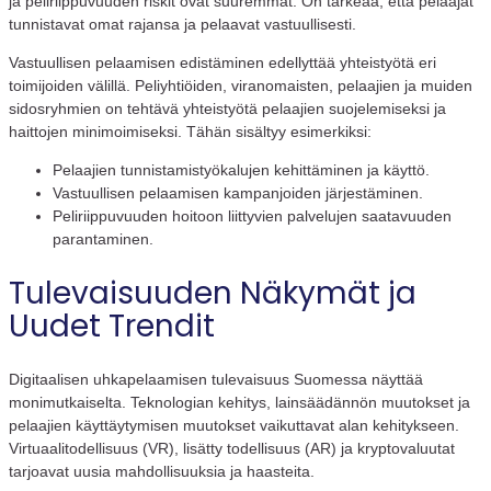
ja peliriippuvuuden riskit ovat suuremmat. On tärkeää, että pelaajat
tunnistavat omat rajansa ja pelaavat vastuullisesti.
Vastuullisen pelaamisen edistäminen edellyttää yhteistyötä eri
toimijoiden välillä. Peliyhtiöiden, viranomaisten, pelaajien ja muiden
sidosryhmien on tehtävä yhteistyötä pelaajien suojelemiseksi ja
haittojen minimoimiseksi. Tähän sisältyy esimerkiksi:
Pelaajien tunnistamistyökalujen kehittäminen ja käyttö.
Vastuullisen pelaamisen kampanjoiden järjestäminen.
Peliriippuvuuden hoitoon liittyvien palvelujen saatavuuden
parantaminen.
Tulevaisuuden Näkymät ja
Uudet Trendit
Digitaalisen uhkapelaamisen tulevaisuus Suomessa näyttää
monimutkaiselta. Teknologian kehitys, lainsäädännön muutokset ja
pelaajien käyttäytymisen muutokset vaikuttavat alan kehitykseen.
Virtuaalitodellisuus (VR), lisätty todellisuus (AR) ja kryptovaluutat
tarjoavat uusia mahdollisuuksia ja haasteita.