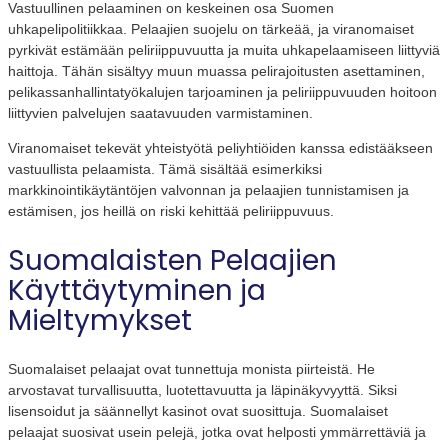
Vastuullinen pelaaminen on keskeinen osa Suomen
uhkapelipolitiikkaa. Pelaajien suojelu on tärkeää, ja viranomaiset
pyrkivät estämään peliriippuvuutta ja muita uhkapelaamiseen liittyviä
haittoja. Tähän sisältyy muun muassa pelirajoitusten asettaminen,
pelikassanhallintatyökalujen tarjoaminen ja peliriippuvuuden hoitoon
liittyvien palvelujen saatavuuden varmistaminen.
Viranomaiset tekevät yhteistyötä peliyhtiöiden kanssa edistääkseen
vastuullista pelaamista. Tämä sisältää esimerkiksi
markkinointikäytäntöjen valvonnan ja pelaajien tunnistamisen ja
estämisen, jos heillä on riski kehittää peliriippuvuus.
Suomalaisten Pelaajien
Käyttäytyminen ja
Mieltymykset
Suomalaiset pelaajat ovat tunnettuja monista piirteistä. He
arvostavat turvallisuutta, luotettavuutta ja läpinäkyvyyttä. Siksi
lisensoidut ja säännellyt kasinot ovat suosittuja. Suomalaiset
pelaajat suosivat usein pelejä, jotka ovat helposti ymmärrettäviä ja