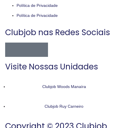
Política de Privacidade
Política de Privacidade
Clubjob nas Redes Sociais
Visite Nossas Unidades
Clubjob Woods Manaíra
Clubjob Ruy Carneiro
Copyright © 2023 Clubjob