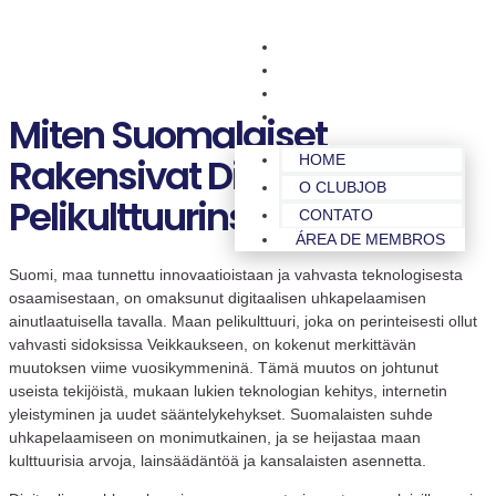
HOME
O CLUBJOB
CONTATO
ÁREA DE MEMBROS
Miten Suomalaiset
Rakensivat Digitaalisen
HOME
O CLUBJOB
Pelikulttuurinsa?
CONTATO
ÁREA DE MEMBROS
Suomi, maa tunnettu innovaatioistaan ja vahvasta teknologisesta
osaamisestaan, on omaksunut digitaalisen uhkapelaamisen
ainutlaatuisella tavalla. Maan pelikulttuuri, joka on perinteisesti ollut
vahvasti sidoksissa Veikkaukseen, on kokenut merkittävän
muutoksen viime vuosikymmeninä. Tämä muutos on johtunut
useista tekijöistä, mukaan lukien teknologian kehitys, internetin
yleistyminen ja uudet sääntelykehykset. Suomalaisten suhde
uhkapelaamiseen on monimutkainen, ja se heijastaa maan
kulttuurisia arvoja, lainsäädäntöä ja kansalaisten asennetta.