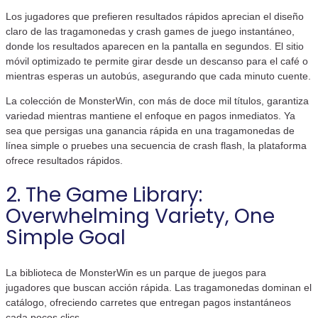
Los jugadores que prefieren resultados rápidos aprecian el diseño
claro de las tragamonedas y crash games de juego instantáneo,
donde los resultados aparecen en la pantalla en segundos. El sitio
móvil optimizado te permite girar desde un descanso para el café o
mientras esperas un autobús, asegurando que cada minuto cuente.
La colección de MonsterWin, con más de doce mil títulos, garantiza
variedad mientras mantiene el enfoque en pagos inmediatos. Ya
sea que persigas una ganancia rápida en una tragamonedas de
línea simple o pruebes una secuencia de crash flash, la plataforma
ofrece resultados rápidos.
2. The Game Library:
Overwhelming Variety, One
Simple Goal
La biblioteca de MonsterWin es un parque de juegos para
jugadores que buscan acción rápida. Las tragamonedas dominan el
catálogo, ofreciendo carretes que entregan pagos instantáneos
cada pocos clics.