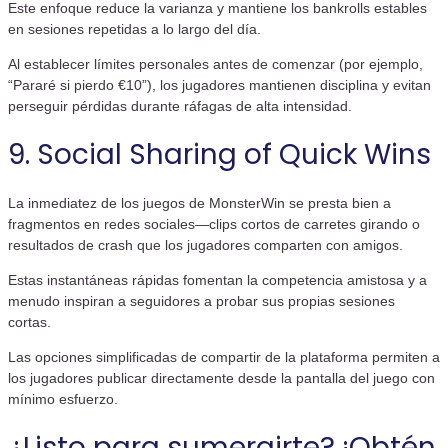
Este enfoque reduce la varianza y mantiene los bankrolls estables
en sesiones repetidas a lo largo del día.
Al establecer límites personales antes de comenzar (por ejemplo,
“Pararé si pierdo €10”), los jugadores mantienen disciplina y evitan
perseguir pérdidas durante ráfagas de alta intensidad.
9. Social Sharing of Quick Wins
La inmediatez de los juegos de MonsterWin se presta bien a
fragmentos en redes sociales—clips cortos de carretes girando o
resultados de crash que los jugadores comparten con amigos.
Estas instantáneas rápidas fomentan la competencia amistosa y a
menudo inspiran a seguidores a probar sus propias sesiones
cortas.
Las opciones simplificadas de compartir de la plataforma permiten a
los jugadores publicar directamente desde la pantalla del juego con
mínimo esfuerzo.
¿Listo para sumergirte? ¡Obtén