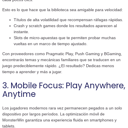
Esto es lo que hace que la biblioteca sea amigable para velocidad:
Títulos de alta volatilidad que recompensan ráfagas rápidas.
Crash y scratch games donde los resultados aparecen al
instante.
Slots de micro-apuestas que te permiten probar muchas
vueltas en un marco de tiempo ajustado.
Con proveedores como Pragmatic Play, Push Gaming y BGaming,
encontrarás temas y mecánicas familiares que se traducen en un
juego predeciblemente rápido. ¿El resultado? Dedicas menos
tiempo a aprender y más a jugar.
3. Mobile Focus: Play Anywhere,
Anytime
Los jugadores modernos rara vez permanecen pegados a un solo
dispositivo por largos períodos. La optimización móvil de
MonsterWin garantiza una experiencia fluida en smartphones y
tablets.