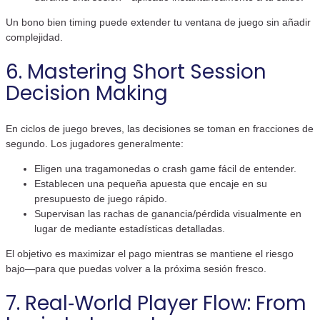
Un bono bien timing puede extender tu ventana de juego sin añadir
complejidad.
6. Mastering Short Session
Decision Making
En ciclos de juego breves, las decisiones se toman en fracciones de
segundo. Los jugadores generalmente:
Eligen una tragamonedas o crash game fácil de entender.
Establecen una pequeña apuesta que encaje en su
presupuesto de juego rápido.
Supervisan las rachas de ganancia/pérdida visualmente en
lugar de mediante estadísticas detalladas.
El objetivo es maximizar el pago mientras se mantiene el riesgo
bajo—para que puedas volver a la próxima sesión fresco.
7. Real‑World Player Flow: From