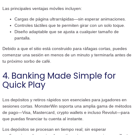
Las principales ventajas móviles incluyen:
Cargas de página ultrarrápidas—sin esperar animaciones.
Controles táctiles que te permiten girar con un solo toque.
Diseño adaptable que se ajusta a cualquier tamaño de
pantalla.
Debido a que el sitio está construido para ráfagas cortas, puedes
comenzar una sesión en menos de un minuto y terminarla antes de
tu próximo sorbo de café.
4. Banking Made Simple for
Quick Play
Los depósitos y retiros rápidos son esenciales para jugadores en
sesiones cortas. MonsterWin soporta una amplia gama de métodos
de pago—Visa, Mastercard, crypto wallets e incluso Revolut—para
que puedas financiar tu cuenta al instante.
Los depósitos se procesan en tiempo real; sin esperar