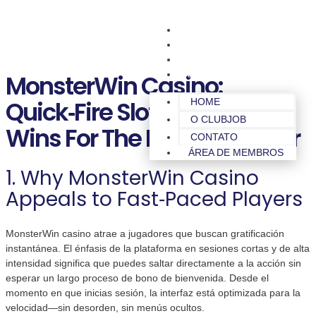
HOME
O CLUBJOB
CONTATO
ÁREA DE MEMBROS
MonsterWin Casino:
Quick‑Fire Slots & Rapid
HOME
O CLUBJOB
Wins For The Modern Player
CONTATO
ÁREA DE MEMBROS
1. Why MonsterWin Casino
Appeals to Fast‑Paced Players
MonsterWin casino atrae a jugadores que buscan gratificación
instantánea. El énfasis de la plataforma en sesiones cortas y de alta
intensidad significa que puedes saltar directamente a la acción sin
esperar un largo proceso de bono de bienvenida. Desde el
momento en que inicias sesión, la interfaz está optimizada para la
velocidad—sin desorden, sin menús ocultos.