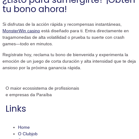
tu bono ahora!
Si disfrutas de la acción rápida y recompensas instantáneas,
MonsterWin casino
está diseñado para ti. Entra directamente en
tragamonedas de alta volatilidad o prueba tu suerte con crash
games—todo en minutos.
Regístrate hoy, reclama tu bono de bienvenida y experimenta la
emoción de un juego de corta duración y alta intensidad que te deja
ansioso por la próxima ganancia rápida.
O maior ecossistema de profissionais
e empresas da Paraíba
Links
Home
O Clubjob