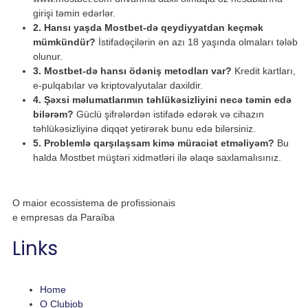
girişi təmin edərlər.
2. Hansı yaşda Mostbet-də qeydiyyatdan keçmək
mümkündür?
İstifadəçilərin ən azı 18 yaşında olmaları tələb
olunur.
3. Mostbet-də hansı ödəniş metodları var?
Kredit kartları,
e-pulqabılar və kriptovalyutalar daxildir.
4. Şəxsi məlumatlarımın təhlükəsizliyini necə təmin edə
bilərəm?
Güclü şifrələrdən istifadə edərək və cihazın
təhlükəsizliyinə diqqət yetirərək bunu edə bilərsiniz.
5. Problemlə qarşılaşsam kimə müraciət etməliyəm?
Bu
halda Mostbet müştəri xidmətləri ilə əlaqə saxlamalısınız.
O maior ecossistema de profissionais
e empresas da Paraíba
Links
Home
O Clubjob