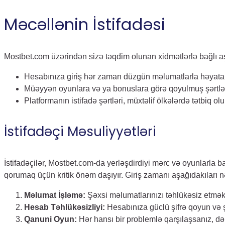
Məcəllənin İstifadəsi
Mostbet.com üzərindən sizə təqdim olunan xidmətlərlə bağlı 
Hesabınıza giriş hər zaman düzgün məlumatlarla həyata k
Müəyyən oyunlara və ya bonuslara görə qoyulmuş şərtlə
Platformanın istifadə şərtləri, müxtəlif ölkələrdə tətbiq olu
İstifadəçi Məsuliyyətləri
İstifadəçilər, Mostbet.com-da yerləşdirdiyi mərc və oyunlarla b
qorumaq üçün kritik önəm daşıyır. Giriş zamanı aşağıdakılar
Məlumat İşləmə:
Şəxsi məlumatlarınızı təhlükəsiz etmək ü
Hesab Təhlükəsizliyi:
Hesabınıza güclü şifrə qoyun və ş
Qanuni Oyun:
Hər hansı bir problemlə qarşılaşsanız, dər