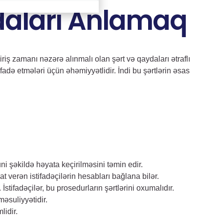
ydaları Anlamaq
iş zamanı nəzərə alınmalı olan şərt və qaydaları ətraflı
fadə etmələri üçün əhəmiyyətlidir. İndi bu şərtlərin əsas
i şəkildə həyata keçirilməsini təmin edir.
 verən istifadəçilərin hesabları bağlana bilər.
tifadəçilər, bu prosedurların şərtlərini oxumalıdır.
məsuliyyətidir.
lidir.