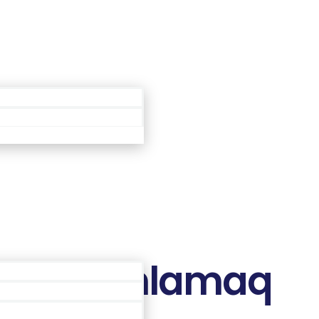
Área de Membros
ydaları Anlamaq