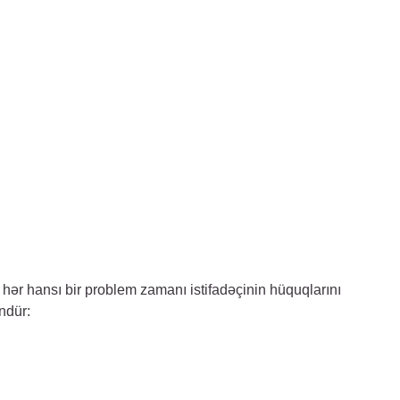
 hər hansı bir problem zamanı istifadəçinin hüquqlarını
ndür: