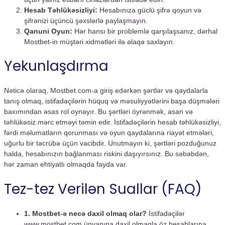
Hesab Təhlükəsizliyi:
Hesabınıza güclü şifrə qoyun və
şifrənizi üçüncü şəxslərlə paylaşmayın.
Qanuni Oyun:
Hər hansı bir problemlə qarşılaşsanız, dərhal
Mostbet-in müştəri xidmətləri ilə əlaqə saxlayın.
Yekunlaşdırma
Nəticə olaraq, Mostbet.com-a giriş edərkən şərtlər və qaydalarla
tanış olmaq, istifadəçilərin hüquq və məsuliyyətlərini başa düşmələri
baxımından əsas rol oynayır. Bu şərtləri öyrənmək, asan və
təhlükəsiz mərc etməyi təmin edir. İstifadəçilərin hesab təhlükəsizliyi,
fərdi məlumatların qorunması və oyun qaydalarına riayət etmələri,
uğurlu bir təcrübə üçün vacibdir. Unutmayın ki, şərtləri pozduğunuz
halda, hesabınızın bağlanması riskini daşıyırsınız. Bu səbəbdən,
hər zaman ehtiyatlı olmaqda fayda var.
Tez-tez Verilən Suallar (FAQ)
1. Mostbet-ə necə daxil olmaq olar?
İstifadəçilər
www.mostbet.com ünvanına daxil olmaqla öz hesablarına