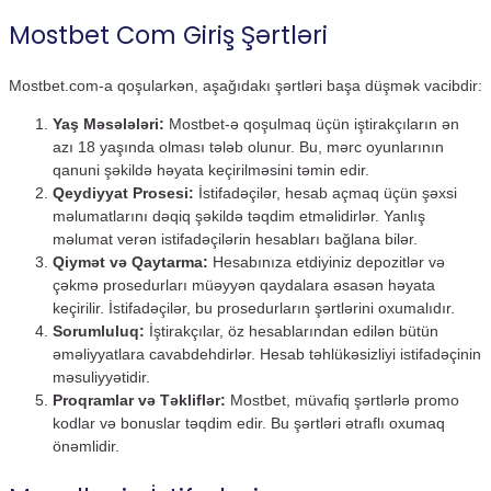
Mostbet Com Giriş Şərtləri
Mostbet.com-a qoşularkən, aşağıdakı şərtləri başa düşmək vacibdir:
Yaş Məsələləri:
Mostbet-ə qoşulmaq üçün iştirakçıların ən
azı 18 yaşında olması tələb olunur. Bu, mərc oyunlarının
qanuni şəkildə həyata keçirilməsini təmin edir.
Qeydiyyat Prosesi:
İstifadəçilər, hesab açmaq üçün şəxsi
məlumatlarını dəqiq şəkildə təqdim etməlidirlər. Yanlış
məlumat verən istifadəçilərin hesabları bağlana bilər.
Qiymət və Qaytarma:
Hesabınıza etdiyiniz depozitlər və
çəkmə prosedurları müəyyən qaydalara əsasən həyata
keçirilir. İstifadəçilər, bu prosedurların şərtlərini oxumalıdır.
Sorumluluq:
İştirakçılar, öz hesablarından edilən bütün
əməliyyatlara cavabdehdirlər. Hesab təhlükəsizliyi istifadəçinin
məsuliyyətidir.
Proqramlar və Təkliflər:
Mostbet, müvafiq şərtlərlə promo
kodlar və bonuslar təqdim edir. Bu şərtləri ətraflı oxumaq
önəmlidir.