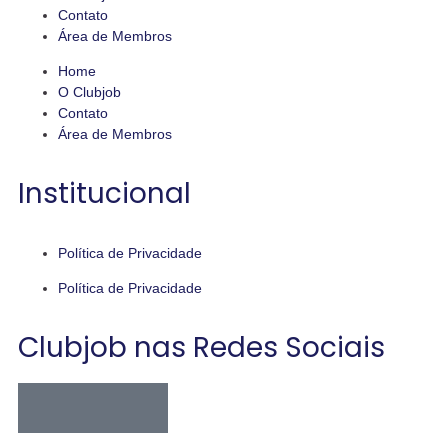
Contato
Área de Membros
Home
O Clubjob
Contato
Área de Membros
Institucional
Política de Privacidade
Política de Privacidade
Clubjob nas Redes Sociais