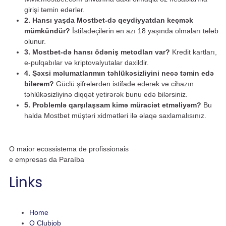
girişi təmin edərlər.
2. Hansı yaşda Mostbet-də qeydiyyatdan keçmək
mümkündür?
İstifadəçilərin ən azı 18 yaşında olmaları tələb
olunur.
3. Mostbet-də hansı ödəniş metodları var?
Kredit kartları,
e-pulqabılar və kriptovalyutalar daxildir.
4. Şəxsi məlumatlarımın təhlükəsizliyini necə təmin edə
bilərəm?
Güclü şifrələrdən istifadə edərək və cihazın
təhlükəsizliyinə diqqət yetirərək bunu edə bilərsiniz.
5. Problemlə qarşılaşsam kimə müraciət etməliyəm?
Bu
halda Mostbet müştəri xidmətləri ilə əlaqə saxlamalısınız.
O maior ecossistema de profissionais
e empresas da Paraíba
Links
Home
O Clubjob