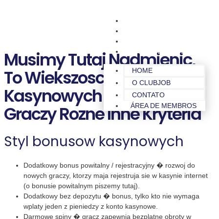
HOME
O CLUBJOB
CONTATO
ÁREA DE MEMBROS
Musimy Tutaj Nadmienic,
To Wiekszosc Bonusow
HOME
O CLUBJOB
Kasynowych Kladzie Przed
CONTATO
ÁREA DE MEMBROS
Graczy Rozne Inne Kryteria
Styl bonusow kasynowych
Dodatkowy bonus powitalny / rejestracyjny � rozwoj do
nowych graczy, ktorzy maja rejestruja sie w kasynie internet
(o bonusie powitalnym piszemy tutaj).
Dodatkowy bez depozytu � bonus, tylko kto nie wymaga
wplaty jeden z pieniedzy z konto kasynowe.
Darmowe spiny � gracz zapewnia bezplatne obroty w