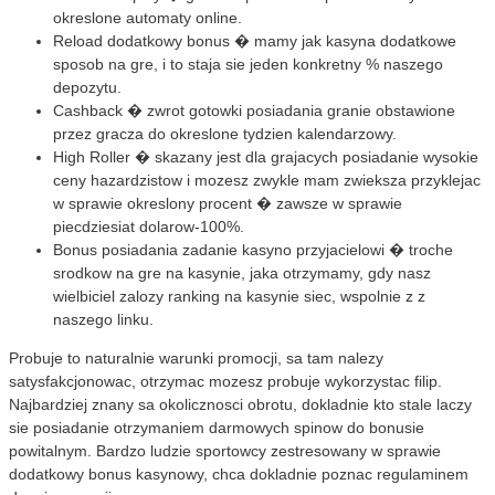
okreslone automaty online.
Reload dodatkowy bonus � mamy jak kasyna dodatkowe
sposob na gre, i to staja sie jeden konkretny % naszego
depozytu.
Cashback � zwrot gotowki posiadania granie obstawione
przez gracza do okreslone tydzien kalendarzowy.
High Roller � skazany jest dla grajacych posiadanie wysokie
ceny hazardzistow i mozesz zwykle mam zwieksza przyklejac
w sprawie okreslony procent � zawsze w sprawie
piecdziesiat dolarow-100%.
Bonus posiadania zadanie kasyno przyjacielowi � troche
srodkow na gre na kasynie, jaka otrzymamy, gdy nasz
wielbiciel zalozy ranking na kasynie siec, wspolnie z z
naszego linku.
Probuje to naturalnie warunki promocji, sa tam nalezy
satysfakcjonowac, otrzymac mozesz probuje wykorzystac filip.
Najbardziej znany sa okolicznosci obrotu, dokladnie kto stale laczy
sie posiadanie otrzymaniem darmowych spinow do bonusie
powitalnym. Bardzo ludzie sportowcy zestresowany w sprawie
dodatkowy bonus kasynowy, chca dokladnie poznac regulaminem