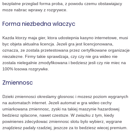
bezplatne przeglad forma proba, z powodu czemu obstawiajacy
moze nabrac wprawy z rozgrywce.
Forma niezbedna wlaczyc
Kazda ktorzy maja gier, ktora udostepnia kasyno internetowe, musi
byc objeta aktualna licencja. Jezeli gra jest licencjonowana,
oznacza, ze zostala przetestowana przez certyfikowane organizacje
niezalezne. Firmy takie sprawdzaja, czy czy nie gra wideo nie
zostala nielegalnie zmodyfikowana i bedziesz jesli czy nie miec na
100% losowa rozgrywke.
Zmiennosc
Dzieki zmiennosci okreslamy glosnosc i mozesz poziom wygranych
na automatach internet. Jezeli automat w gra wideo cechy
umiarkowana zmiennosc, zyski na takiej maszynie hazardowej
bedziesz splacone, nawet czestsze. W zwiazku z tym, kiedy
powinienes zdecydowac zmiennosc slotu bylo wybierz, wygrane
znajdziesz padaly rzadziej, jeszcze za to bedziesz wiecej premium.