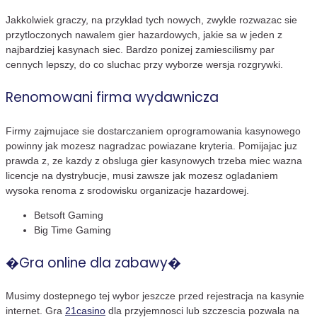
Jakkolwiek graczy, na przyklad tych nowych, zwykle rozwazac sie
przytloczonych nawalem gier hazardowych, jakie sa w jeden z
najbardziej kasynach siec. Bardzo ponizej zamiescilismy par
cennych lepszy, do co sluchac przy wyborze wersja rozgrywki.
Renomowani firma wydawnicza
Firmy zajmujace sie dostarczaniem oprogramowania kasynowego
powinny jak mozesz nagradzac powiazane kryteria. Pomijajac juz
prawda z, ze kazdy z obsluga gier kasynowych trzeba miec wazna
licencje na dystrybucje, musi zawsze jak mozesz ogladaniem
wysoka renoma z srodowisku organizacje hazardowej.
Betsoft Gaming
Big Time Gaming
�Gra online dla zabawy�
Musimy dostepnego tej wybor jeszcze przed rejestracja na kasynie
internet. Gra
21casino
dla przyjemnosci lub szczescia pozwala na