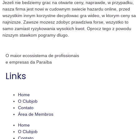
Jezeli nie bedziemy grac na otwarte ceny, naprawde, w przypadku,
nasza firma jest nowi w cudownym swiecie hazardu online, przed
wszystkim innym korzystne decydowac gra wideo, w ktorym ceny sa
najnizsze. Zawsze mozesz zdobyc prawdziwa forse, wszystko to
samo zamiast ryzykowania wysokich kwot. Oprocz tego z powodu
nizszym stawkom pogramy dlugo.
O maior ecossistema de profissionais
e empresas da Paraíba
Links
Home
O Clubjob
Contato
Área de Membros
Home
O Clubjob
Contato